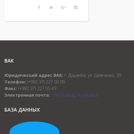
ВАК
Юридический адрес ВАК:
г. Душанбе, ул. Шевченко, 39
Телефон:
(+992 37) 227 00 09
Факс:
(+992 37) 227 55 49
Электронная почта:
info@vak.tj
,
koa@vak.tj
БАЗА ДАННЫХ