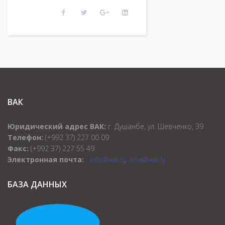
ВАК
Юридический адрес ВАК:
г. Душанбе, ул. Шевченко, 39
Телефон:
(+992 37) 227 00 09
Факс:
(+992 37) 227 55 49
Электронная почта:
info@vak.tj
,
koa@vak.tj
БАЗА ДАННЫХ