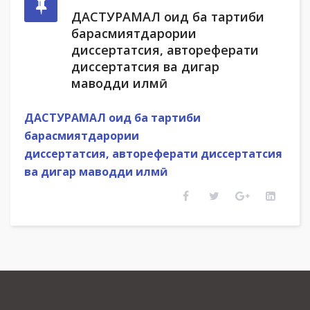
ДАСТУРАМАЛ оид ба тартиби
барасмиятдарории
диссертатсия, автореферати
диссертатсия ва дигар
маводди илмӣ
ДАСТУРАМАЛ
оид ба тартиби
барасмиятдарории
диссертатсия
,
автореферат
и диссертатсия
ва дигар маводди илмӣ