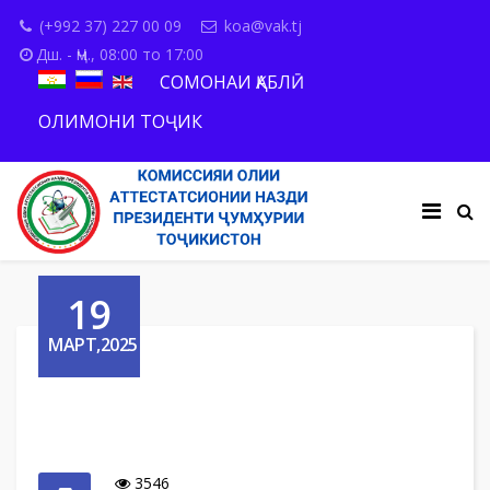
(+992 37) 227 00 09
koa@vak.tj
Дш. - Ҷм., 08:00 то 17:00
СОМОНАИ ҚАБЛӢ
ОЛИМОНИ ТОҶИК
19
МАРТ,2025
3546