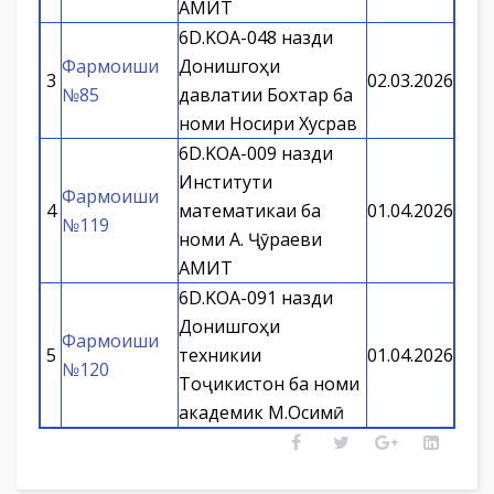
АМИТ
6D.KOA-048 назди
Фармоиши
Донишгоҳи
3
02.03.2026
№85
давлатии Бохтар ба
номи Носири Хусрав
6D.KOA-009 назди
Институти
Фармоиши
4
математикаи ба
01.04.2026
№119
номи А. Ҷӯраеви
АМИТ
6D.KOA-091 назди
Донишгоҳи
Фармоиши
5
техникии
01.04.2026
№120
Тоҷикистон ба номи
академик М.Осимӣ