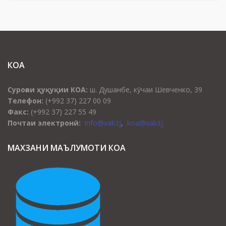
КОА
Суроғаи ҳуқуқии КОА:
ш. Душанбе, кӯчаи Шевченко, 39
Телефон:
(+992 37) 227 00 09
Факс:
(+992 37) 227 55 49
Почтаи электронӣ:
info@vak.tj
,
koa@vak.tj
МАХЗАНИ МАЪЛУМОТИ КОА