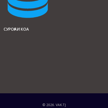
СУРОҒАИ КОА
© 2026. VAK.TJ