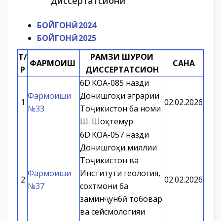
диссертатсионӣ
БОЙГОНӢ - 2024
БОЙГОНӢ - 2025
Т/
РАМЗИ ШУРОИ
ФАРМОИШ
САНА
Р
ДИССЕРТАТСИОНӢ
6D.KOA-085 назди
Фармоиши
Донишгоҳи аграрии
1
02.02.2026
№33
Тоҷикистон ба номи
Ш. Шоҳтемур
6D.KOA-057 назди
Донишгоҳи миллии
Тоҷикистон ва
Фармоиши
Институти геология,
2
02.02.2026
№37
сохтмони ба
заминҷунбӣ тобовар
ва сейсмологияи