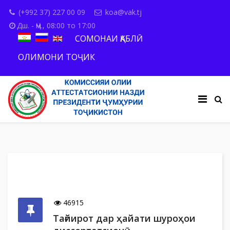
(+992 37) 227 00 09
koa@vak.tj
Дш. - Ҷм., 08:00 то 17:00
СОМОНАИ ҚАБЛӢ
ОЛИМОНИ ТОҶИК
46915
Тағйирот дар ҳайати шуроҳои