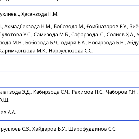
хлиев Қ., Ҳасанзода Н.М.
 Аҳмадбекзода Н.М., Бобозода М., Ғоибназаров Ғ.У., Зиёе
ӯлотова У.С., Самизода М.Б., Сафарзода Қ.С., Солиев Ҳ.А., 
рзода М.Н., Бобозода Б.Ҷ., Қодирӣ Б.А., Носирзода Б.Н., А
, Каримҷонзода М.К., Нарзуллозода С.С.
влатзода Э.Д., Кабирзода С.Ҷ., Раҳимов П.С., Ҷаборов Ғ.Н.,
Ф.Ш.
ев А.А.
руллоев С.З., Ҳайдаров Б.У., Шарофуддинов С.С.