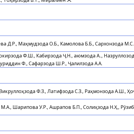
, Тоҳирзода Б.Т., Миралиён Қ.А.
ева Д.Р., Маҳмудзода О.Б., Камолова Б.Б., Сархонзода М.С.
Зокирзода Ф.Ш., Кабирзода Ҷ.Н., Қаюмзода А.Қ., Назруллозода
уриддин Ф., Сафарзода Ш.Р., Ҷалилзода А.А.
Зикруллоҳзода Ф.З., Латифзода С.З., Раҳмонзода А.Ш., Ҳ
.А., Шарипова У.Р., Ашрапов Б.П., Солиҳзода Н.Ҳ., Рӯзи