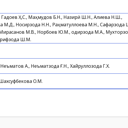
 Гадоев Ҳ.С., Маҳмудов Б.Н., Назирӣ Ш.Н., Алиева Н.Ш.,
 М.Д., Носирзода Н.Н., Раҳматуллоева М.Н., Сафарзода 
Мирасанов М.В., Норбоев Ю.М., Қодирзода М.А., Мухторзод
арифзода Ш.М.
 Неъматов А., Неъматзода Ғ.Н., Хайруллозода Г.Х.
 Шахсуфбекова О.М.