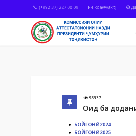
(+992 37) 227 00 09
koa@vak.tj
Дш
98937
Оид ба додан
БОЙГОНӢ - 2024
БОЙГОНӢ - 2025