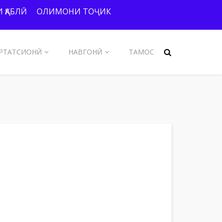
 ҚАБЛӢ
ОЛИМОНИ ТОҶИК
РТАТСИОНӢ
НАВГОНӢ
ТАМОС