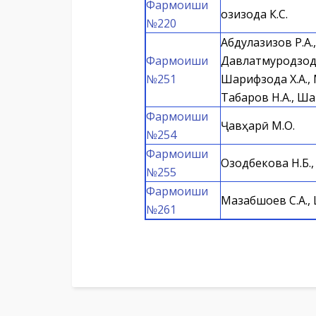
Фармоиши
Қозизода К.С.
№220
Абдулазизов Р.А.,
Фармоиши
Давлатмуродзода
№251
Шарифзода Х.А., 
Табаров Н.А., Ш
Фармоиши
Ҷавҳарӣ М.О.
№254
Фармоиши
Озодбекова Н.Б.,
№255
Фармоиши
Мазабшоев С.А.,
№261