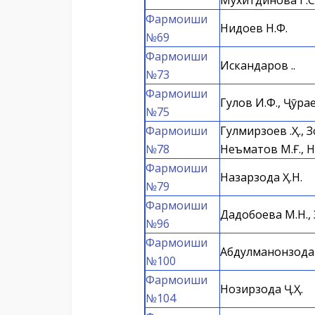
Мухитдинова Г.С.
Фармоиши
Нидоев Н.Ф.
№69
Фармоиши
Искандаров Қ..
№73
Фармоиши
Гулов И.Ф., Ҷӯра
№75
Фармоиши
Гулмирзоев Қ.Ҳ., 
№78
Неъматов М.Ғ., Н
Фармоиши
Назарзода Ҳ.Н.
№79
Фармоиши
Дадобоева М.Н., 
№96
Фармоиши
Абдулманонзода М
№100
Фармоиши
Нозирзода Ҷ.Ҳ.
№104