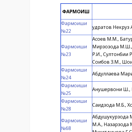
ФАРМОИШ
Фармоиши
Қудратов Некруз
№22
Асоев М.М., Батур
Фармоиши
Мирзозода М.Ш., 
№23
Р.И., Султонбии Р
Соибов З.М., Шо
Фармоиши
Абдуллаева Мар
№24
Фармоиши
Анушервони Ш., И
№25
Фармоиши
Саидзода М.Б., Х
№28
Абдушукурзода М
Фармоиши
М.А., Назарзода 
№68