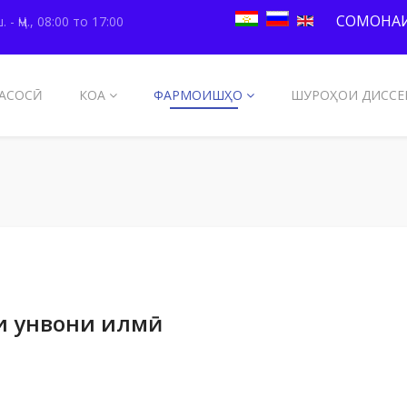
СОМОНАИ
. - Ҷм., 08:00 то 17:00
АСОСӢ
КОА
ФАРМОИШҲО
ШУРОҲОИ ДИССЕ
и унвони илмӣ