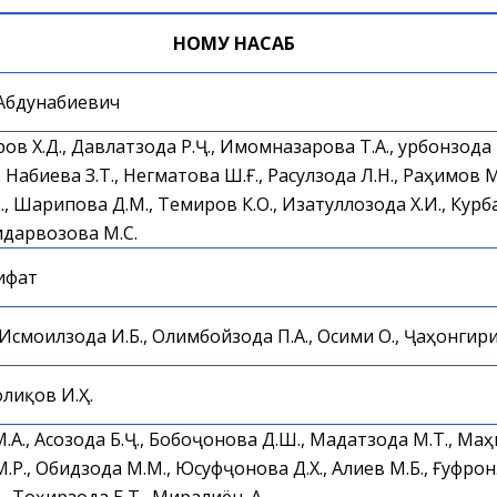
НОМУ НАСАБ
 Абдунабиевич
ов Х.Д., Давлатзода Р.Ҷ., Имомназарова Т.А., Қурбонзода 
Набиева З.Т., Негматова Ш.Ғ., Расулзода Л.Н., Раҳимов М
., Шарипова Д.М., Темиров К.О., Изатуллозода Х.И., Курба
идарвозова М.С.
ифат
смоилзода И.Б., Олимбойзода П.А., Осими О., Ҷаҳонгири
олиқов И.Ҳ.
.А., Асозода Б.Ҷ., Бобоҷонова Д.Ш., Мадатзода М.Т., М
М.Р., Обидзода М.М., Юсуфҷонова Д.Х., Алиев М.Б., Ғуфрон