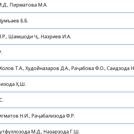
Д., Пирматова М.А.
Ҷумъаев Б.Б.
.Р., Шамшоди Ҷ., Назриев И.А.
.
Холов Т.А., Худойназаров Д.А., Раҷабова Ф.О., Саидзода Н
физода Ҳ.Ш.
С.
игматов Н.И., Раҷабализода Ф.Р.
утфуллозода М.Д., Назарзода Г.Ш.