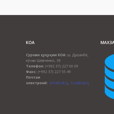
КОА
МАХЗ
Суроғаи ҳуқуқии КОА:
ш. Душанбе,
кӯчаи Шевченко, 39
Телефон:
(+992 37) 227 00 09
Факс:
(+992 37) 227 55 49
Почтаи
электронӣ:
info@vak.tj
,
koa@vak.tj