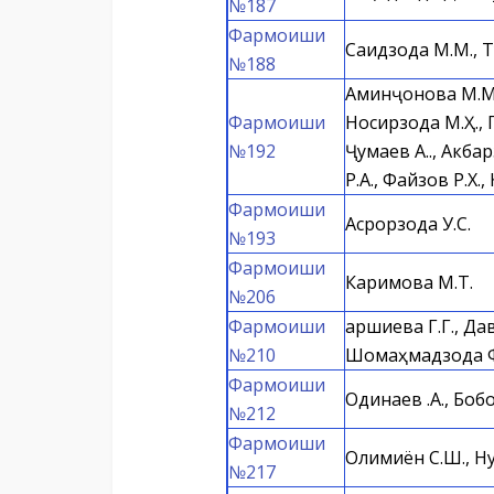
№187
Фармоиши
Саидзода М.М., Ту
№188
Аминҷонова М.М.,
Фармоиши
Носирзода М.Ҳ., П
№192
Ҷумаев А.Қ., Акба
Р.А., Файзов Р.Х.
Фармоиши
Асрорзода У.С.
№193
Фармоиши
Каримова М.Т.
№206
Фармоиши
Қаршиева Г.Г., Да
№210
Шомаҳмадзода 
Фармоиши
Одинаев Қ.А., Бобо
№212
Фармоиши
Олимиён С.Ш., Ну
№217