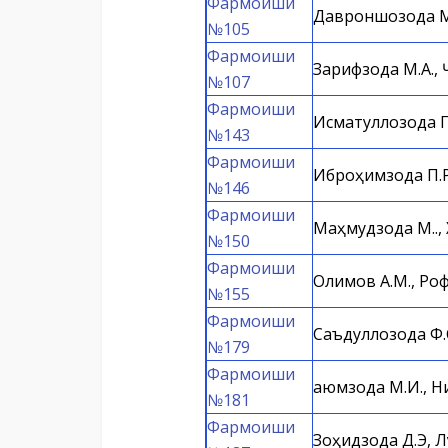
Фармоиши
Давроншозода М.
№105
Фармоиши
Зарифзода М.А., 
№107
Фармоиши
Исматуллозода П
№143
Фармоиши
Иброҳимзода П.Р
№146
Фармоиши
Маҳмудзода М.Қ., 
№150
Фармоиши
Олимов А.М., Ро
№155
Фармоиши
Саъдуллозода Ф.
№179
Фармоиши
Қаюмзода М.И., Н
№181
Фармоиши
Зоҳидзода Д.Э, Л