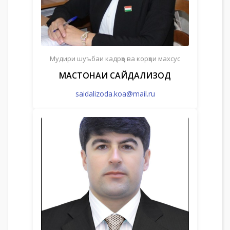
Мудири шуъбаи кадрҳо ва корҳои махсус
МАСТОНАИ САЙДАЛИЗОД
saidalizoda.koa@mail.ru