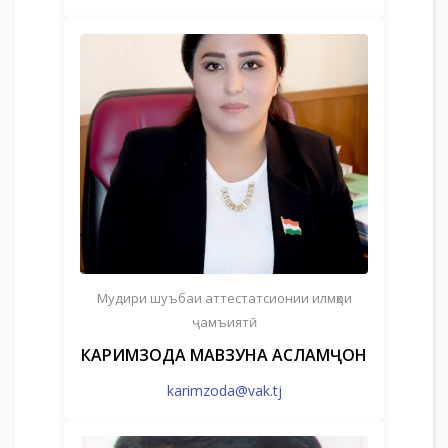
Мудири шуъбаи аттестатсионии илмҳои
ҷамъиятӣ
КАРИМЗОДА МАВЗУНА АСЛАМҶОН
karimzoda@vak.tj