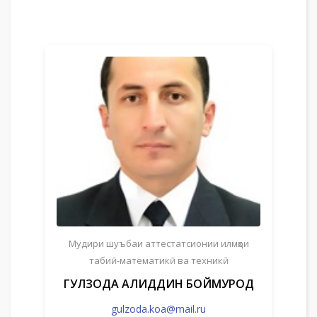
Мудири шуъбаи аттестатсионии илмҳои
табиӣ-математикӣ ва техникӣ
ГУЛЗОДА АҲЛИДДИН БОЙМУРОД
gulzoda.koa@mail.ru