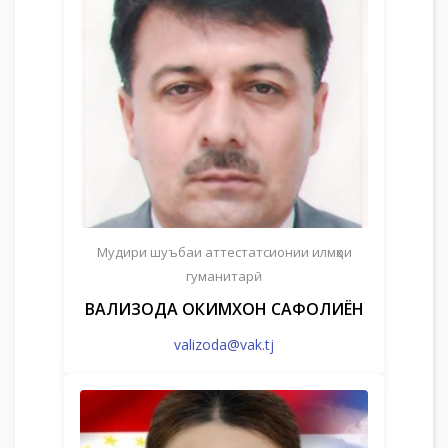
Мудири шуъбаи аттестатсионии илмҳои
гуманитарӣ
ВАЛИЗОДА ҲОКИМХОН САФОЛИЁН
valizoda@vak.tj