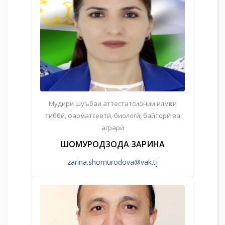
Мудири шуъбаи аттестатсионии илмҳои
тиббӣ, фарматсевтӣ, биологӣ, байторӣ ва
аграрӣ
ШОҲМУРОДЗОДА ЗАРИНА
zarina.shomurodova@vak.tj