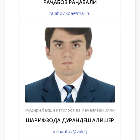
РАҶАБОВ РАҶАБАЛӢ
rajabov.koa@mail.ru
Мудири бахши иттилоот ва маҷаллаҳои илмӣ
ШАРИФЗОДА ДУРАНДЕШ АЛИШЕР
d.sharifov@vak.tj