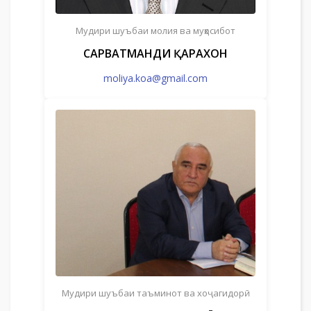
Мудири шуъбаи молия ва муҳосибот
САРВАТМАНДИ ҚАРАХОН
moliya.koa@gmail.com
Мудири шуъбаи таъминот ва хоҷагидорӣ