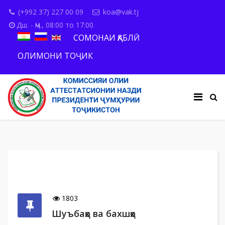
(+992 37) 227 00 09
koa@vak.tj
Дш. - Ҷм., 08:00 то 17:00
СОМОНАИ ҚАБЛӢ
ОЛИМОНИ ТОҶИК
1803
Шуъбаҳо ва бахшҳо