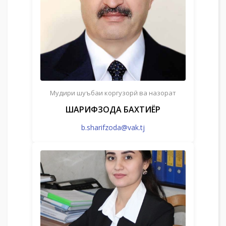
Мудири шуъбаи коргузорӣ ва назорат
ШАРИФЗОДА БАХТИЁР
b.sharifzoda@vak.tj