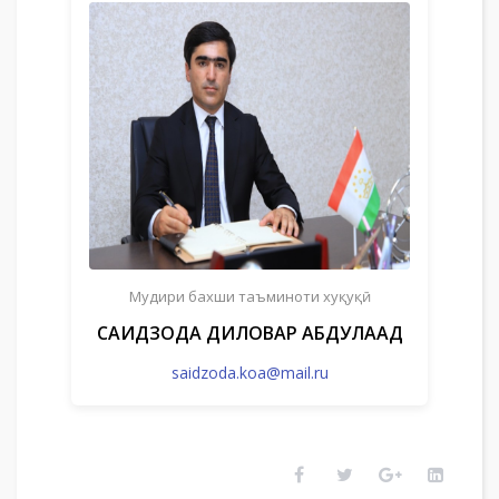
Мудири бахши таъминоти хуқуқӣ
САИДЗОДА ДИЛОВАР АБДУЛАҲАД
saidzoda.koa@mail.ru