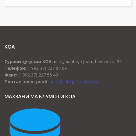
КОА
Суроғаи ҳуқуқии КОА:
ш. Душанбе, кӯчаи Шевченко, 39
Телефон:
(+992 37) 227 00 09
Факс:
(+992 37) 227 55 49
Почтаи электронӣ:
info@vak.tj
,
koa@vak.tj
МАХЗАНИ МАЪЛУМОТИ КОА