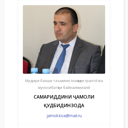
Мудири бахши таъмини лоиҳаҳои грантӣ ва
муносибатҳои байналмилалӣ
САМАРИДДИНИ ҶАМОЛИ
ҚУДБИДИНЗОДА
jamoli.koa@mail.ru