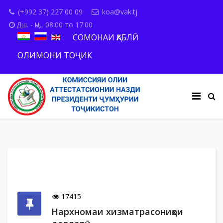
(+992 37) 227 00 09
koa@vak.tj
Дш. - Ҷм., 08:00 то 17:00
СОМОНАИ ҚАБЛӢ
ОЛИМОНИ ТОҶИК
17415
Нархномаи хизматрасониҳои