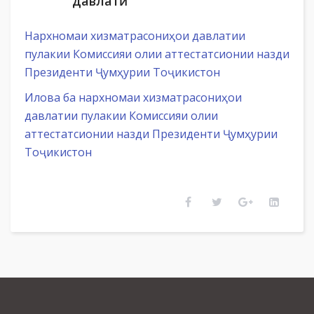
давлатӣ
Нархномаи хизматрасониҳои давлатии
пулакии Комиссияи олии аттестатсионии назди
Президенти Ҷумҳурии Тоҷикистон
Илова ба нархномаи хизматрасониҳои
давлатии пулакии Комиссияи олии
аттестатсионии назди Президенти Ҷумҳурии
Тоҷикистон