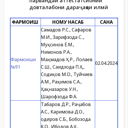
парвандаи аттестатсионии
довталабони дараҷаҳои илмӣ
ФАРМОИШ
НОМУ НАСАБ
САНА
Самадов Р.С., Сафаров
М.И., Зарифзода С.Қ.,
Муҳсинов Ё.М.,
Нимонов Р.А.,
Фармоиши
Маҳмадов Ҳ.Р., Лолаев
02.04.2024
№91
С.Ш., Саидзода П.Ҳ.,
Содиқов М.О., Туйчиев
А.М., Раҳимов С.А.,
Ҳақназаров У.Н.,
Шарофзода Ф.А.
Табаров Д.Р., Раҷабов
А.С., Каримова Д.О.,
Қодиров С.Б., Бобозода
К.О., Ибодов А.Ҳ.,