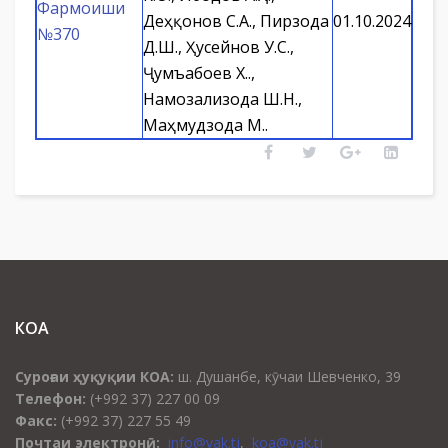
Фармоиши
Деҳқонов С.А., Пирзода
01.10.2024
№370
Д.Ш., Ҳусейнов У.С.,
Ҷумъабоев Х.Қ.,
Намозализода Ш.Н.,
Маҳмудзода М.Қ.
КОА
Суроғаи ҳуқуқии КОА:
ш. Душанбе, кӯчаи Шевченко, 39
Телефон:
(+992 37) 227 00 09
Факс:
(+992 37) 227 55 49
Почтаи электронӣ:
info@vak.tj
,
koa@vak.tj