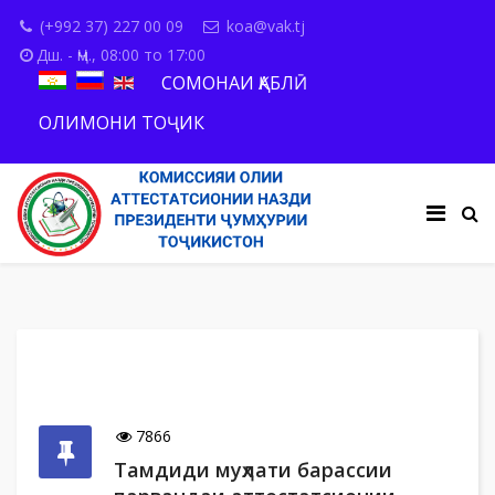
(+992 37) 227 00 09
koa@vak.tj
Дш. - Ҷм., 08:00 то 17:00
СОМОНАИ ҚАБЛӢ
ОЛИМОНИ ТОҶИК
7866
Тамдиди муҳлати барассии