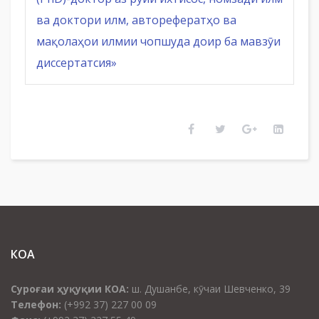
ва доктори илм, авторефератҳо ва
мақолаҳои илмии чопшуда доир ба мавзӯи
диссертатсия»
КОА
Суроғаи ҳуқуқии КОА:
ш. Душанбе, кӯчаи Шевченко, 39
Телефон:
(+992 37) 227 00 09