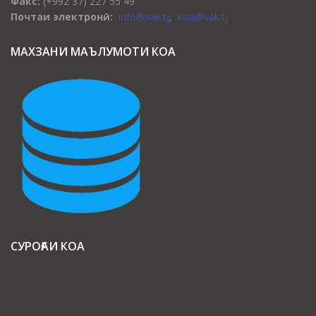
Факс:
(+992 37) 227 55 49
Почтаи электронӣ:
info@vak.tj
,
koa@vak.tj
МАХЗАНИ МАЪЛУМОТИ КОА
СУРОҒАИ КОА