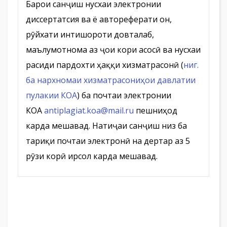
Барои санҷиш нусхаи электронии
диссертатсия ва ё автореферати он,
рӯйхати интишороти довталаб,
маълумотнома аз ҷои кори асосӣ ва нусхаи
расиди пардохти ҳаққи хизматрасонӣ (
ниг.
ба нархномаи хизматрасониҳои давлатии
пулакии КОА
) ба почтаи электронии
КОА
antiplagiat.koa@mail.ru
пешниҳод
карда мешавад. Натиҷаи санҷиш низ ба
тариқи почтаи электронӣ на дертар аз 5
рӯзи корӣ ирсол карда мешавад.