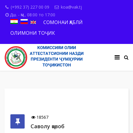
(+992 37) 227 00 09
koa@vak.tj
Дш. - Ҷм., 08:00 то 17:00
СОМОНАИ ҚАБЛӢ
ОЛИМОНИ ТОҶИК
18567
Саволу ҷавоб