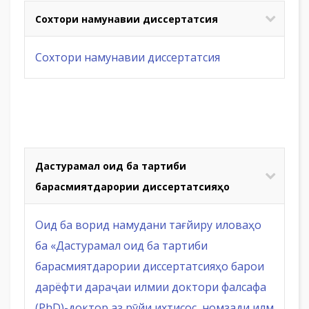
Сохтори намунавии диссертатсия
Сохтори намунавии диссертатсия
Дастурамал оид ба тартиби
барасмиятдарории диссертатсияҳо
Оид ба ворид намудани тағйиру иловаҳо
ба «Дастурамал оид ба тартиби
барасмиятдарории диссертатсияҳо барои
дарёфти дараҷаи илмии доктори фалсафа
(PhD)-доктор аз рӯйи ихтисос, номзади илм