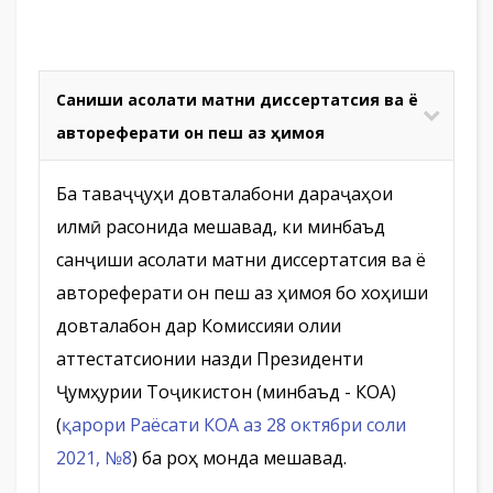
Санҷиши асолати матни диссертатсия ва ё
автореферати он пеш аз ҳимоя
Ба таваҷҷуҳи довталабони дараҷаҳои
илмӣ расонида мешавад, ки минбаъд
санҷиши асолати матни диссертатсия ва ё
автореферати он пеш аз ҳимоя бо хоҳиши
довталабон дар Комиссияи олии
аттестатсионии назди Президенти
Ҷумҳурии Тоҷикистон (минбаъд - КОА)
(
қарори Раёсати КОА аз 28 октябри соли
2021, №8
) ба роҳ монда мешавад.