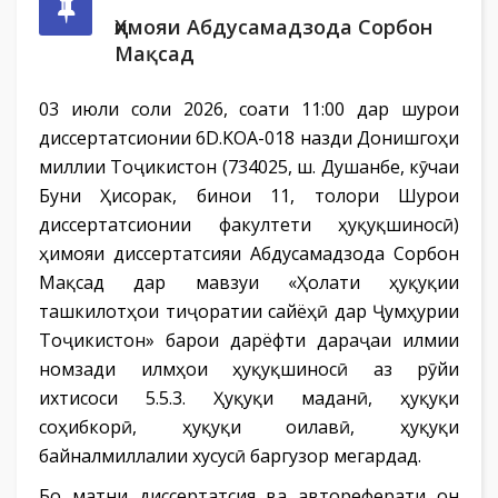
Ҳимояи Абдусамадзода Сорбон
Мақсад
03 июли соли 2026, соати 11:00 дар шурои
диссертатсионии 6D.KOA-018 назди Донишгоҳи
миллии Тоҷикистон (734025, ш. Душанбе, кӯчаи
Буни Ҳисорак, бинои 11, толори Шурои
диссертатсионии факултети ҳуқуқшиносӣ)
ҳимояи диссертатсияи Абдусамадзода Сорбон
Мақсад дар мавзуи «Ҳолати ҳуқуқии
ташкилотҳои тиҷоратии сайёҳӣ дар Ҷумҳурии
Тоҷикистон» барои дарёфти дараҷаи илмии
номзади илмҳои ҳуқуқшиносӣ аз рӯйи
ихтисоси 5.5.3. Ҳуқуқи маданӣ, ҳуқуқи
соҳибкорӣ, ҳуқуқи оилавӣ, ҳуқуқи
байналмиллалии хусусӣ баргузор мегардад.
Бо матни диссертатсия ва автореферати он