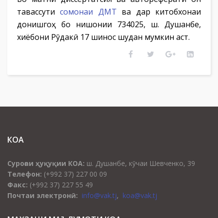
тавассути
сомонаи ДМТ
ва дар китобхонаи
донишгоҳ бо нишонии 734025, ш. Душанбе,
хиёбони Рӯдакӣ 17 шинос шудан мумкин аст.
КОА
Суроғаи ҳуқуқии КОА:
ш. Душанбе, кӯчаи Шевченко, 39
Телефон:
(+992 37) 227 00 09
Факс:
(+992 37) 227 55 49
Почтаи электронӣ:
info@vak.tj
,
koa@vak.tj