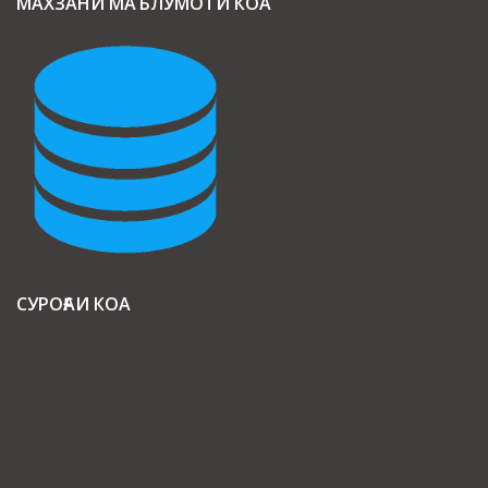
МАХЗАНИ МАЪЛУМОТИ КОА
СУРОҒАИ КОА