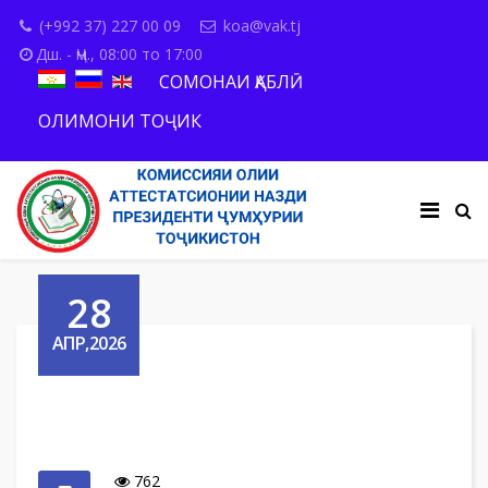
(+992 37) 227 00 09
koa@vak.tj
Дш. - Ҷм., 08:00 то 17:00
СОМОНАИ ҚАБЛӢ
ОЛИМОНИ ТОҶИК
28
АПР,2026
762