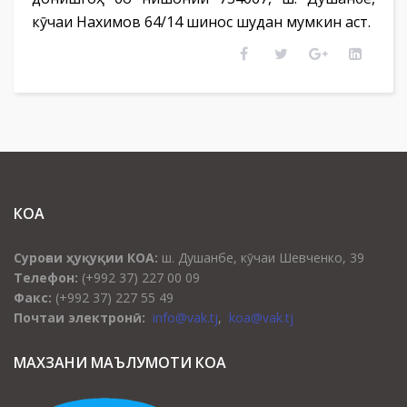
кӯчаи Нахимов 64/14 шинос шудан мумкин аст.
КОА
Суроғаи ҳуқуқии КОА:
ш. Душанбе, кӯчаи Шевченко, 39
Телефон:
(+992 37) 227 00 09
Факс:
(+992 37) 227 55 49
Почтаи электронӣ:
info@vak.tj
,
koa@vak.tj
МАХЗАНИ МАЪЛУМОТИ КОА