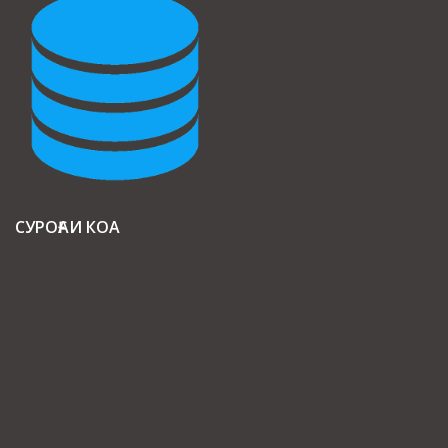
СУРОҒАИ КОА