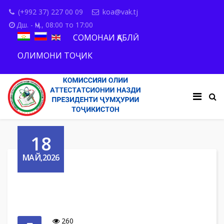
(+992 37) 227 00 09
koa@vak.tj
Дш. - Ҷм., 08:00 то 17:00
СОМОНАИ ҚАБЛӢ
ОЛИМОНИ ТОҶИК
18
МАЙ,2026
260