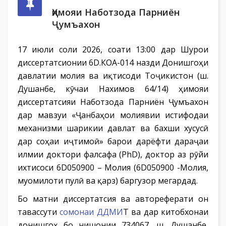
Ҳимояи Наботзода Парниён
Ҷумъахон
17 июли соли 2026, соати 13:00 дар Шурои
диссертатсионии 6D.КОА-014 назди Донишгоҳи
давлатии молия ва иқтисоди Тоҷикистон (ш.
Душанбе, кӯчаи Нахимов 64/14) ҳимояи
диссертатсияи Наботзода Парниён Ҷумъахон
дар мавзуи «Ҷанбаҳои молиявии истифодаи
механизми шарикии давлат ва бахши хусусӣ
дар соҳаи иҷтимоӣ» барои дарёфти дараҷаи
илмии доктори фалсафа (PhD), доктор аз рӯйи
ихтисоси 6D050900 – Молия (6D050900 -Молия,
муомилоти пулӣ ва қарз) баргузор мегардад.
Бо матни диссертатсия ва автореферати он
тавассути
сомонаи ДДМИ
Т ва дар китобхонаи
донишгоҳ бо нишонии 734067, ш. Душанбе,