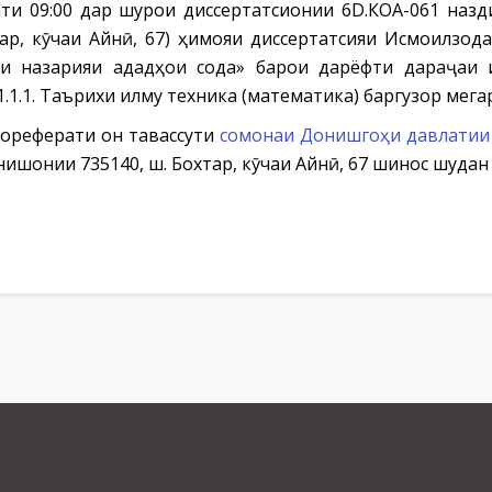
оати 09:00 дар шурои диссертатсионии 6D.КОА-061 на
тар, кӯчаи Айнӣ, 67) ҳимояи диссертатсияи Исмоилзо
и назарияи ададҳои сода» барои дарёфти дараҷаи
.1.1. Таърихи илму техника (математика) баргузор мега
тореферати он тавассути
сомонаи Донишгоҳи давлатии 
ишонии 735140, ш. Бохтар, кӯчаи Айнӣ, 67 шинос шудан