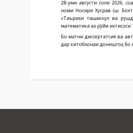
28-уми августи соли 2026, с
номи Носири Хусрав (ш. Бох
«Таърихи ташаккул ва рушд
математика аз рӯйи ихтисоси 1
Бо матни диссертатсия ва ав
дар китобхонаи донишгоҳ бо н