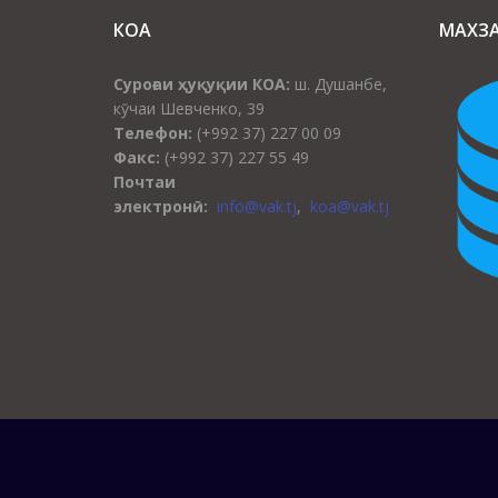
КОА
МАХЗ
Суроғаи ҳуқуқии КОА:
ш. Душанбе,
кӯчаи Шевченко, 39
Телефон:
(+992 37) 227 00 09
Факс:
(+992 37) 227 55 49
Почтаи
электронӣ:
info@vak.tj
,
koa@vak.tj