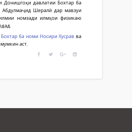
зди Донишгоҳи давлатии Бохтар ба
да Абдулмаҷид Шералӣ дар мавзуи
 илмии номзади илмҳои физикаю
рдад.
Бохтар ба номи Носири Хусрав
ва
 мумкин аст.