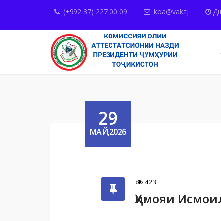
(+992 37) 227 00 09
koa@vak.tj
Дш
29
МАЙ,2026
423
Ҳимояи Исмои