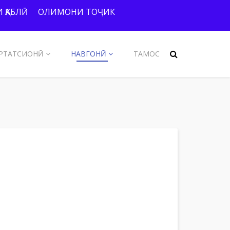
 ҚАБЛӢ
ОЛИМОНИ ТОҶИК
РТАТСИОНӢ
НАВГОНӢ
ТАМОС