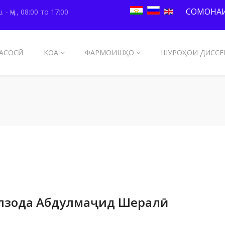
СОМОНАИ
. - Ҷм., 08:00 то 17:00
АСОСӢ
КОА
ФАРМОИШҲО
ШУРОҲОИ ДИССЕ
лзода Абдулмаҷид Шералӣ