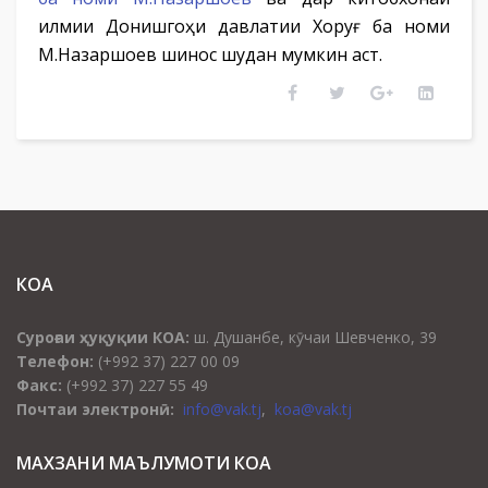
илмии Донишгоҳи давлатии Хоруғ ба номи
М.Назаршоев шинос шудан мумкин аст.
КОА
Суроғаи ҳуқуқии КОА:
ш. Душанбе, кӯчаи Шевченко, 39
Телефон:
(+992 37) 227 00 09
Факс:
(+992 37) 227 55 49
Почтаи электронӣ:
info@vak.tj
,
koa@vak.tj
МАХЗАНИ МАЪЛУМОТИ КОА