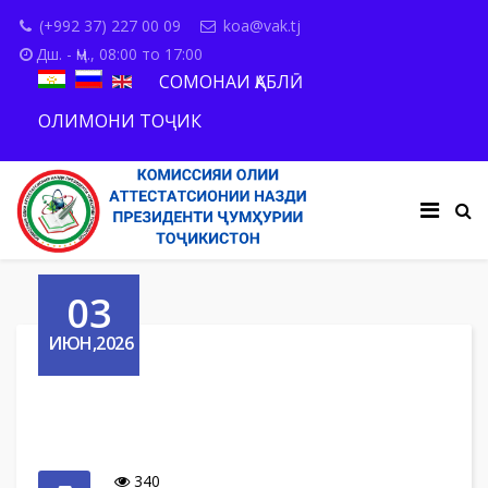
(+992 37) 227 00 09
koa@vak.tj
Дш. - Ҷм., 08:00 то 17:00
СОМОНАИ ҚАБЛӢ
ОЛИМОНИ ТОҶИК
03
ИЮН,2026
340