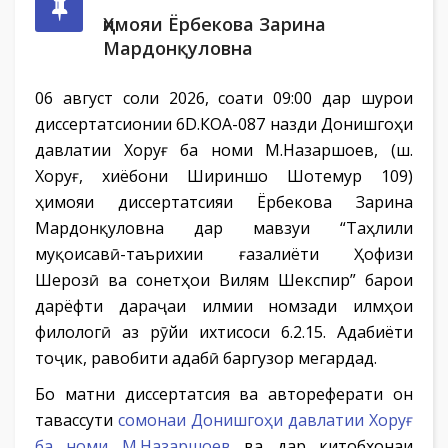
Ҳимояи Ёрбекова Зарина
Мардонқуловна
06 август соли 2026, соати 09:00 дар шурои
диссертатсионии 6D.КОА-087 назди Донишгоҳи
давлатии Хоруғ ба номи М.Назаршоев, (ш.
Хоруғ, хиёбони Шириншо Шотемур 109)
ҳимояи диссертатсияи Ёрбекова Зарина
Мардонқуловна дар мавзуи “Таҳлили
муқоисавӣ-таърихии ғазалиёти Ҳофизи
Шерозӣ ва сонетҳои Вилям Шекспир” барои
дарёфти дараҷаи илмии номзади илмҳои
филологӣ аз рӯйи ихтисоси 6.2.15. Адабиёти
тоҷик, равобити адабӣ баргузор мегардад.
Бо матни диссертатсия ва автореферати он
тавассути
сомонаи Донишгоҳи давлатии Хоруғ
ба номи М.Назаршоев
ва дар китобхонаи