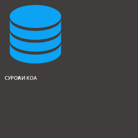
СУРОҒАИ КОА