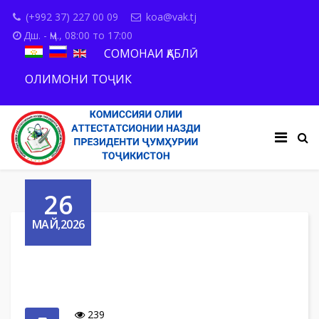
(+992 37) 227 00 09
koa@vak.tj
Дш. - Ҷм., 08:00 то 17:00
СОМОНАИ ҚАБЛӢ
ОЛИМОНИ ТОҶИК
26
МАЙ,2026
239