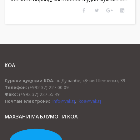
КОА
Суроғаи ҳуқуқии КОА:
ш. Душанбе, кӯчаи Шевченко, 39
Телефон:
(+992 37) 227 00 09
Факс:
(+992 37) 227 55 49
Почтаи электронӣ:
info@vak.tj
,
koa@vak.tj
МАХЗАНИ МАЪЛУМОТИ КОА