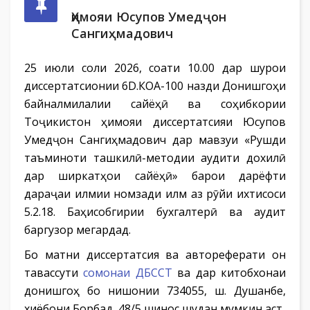
Ҳимояи Юсупов Умедҷон
Сангиҳмадович
25 июли соли 2026, соати 10.00 дар шурои
диссертатсионии 6D.КОА-100 назди Донишгоҳи
байналмилалии сайёҳӣ ва соҳибкории
Тоҷикистон ҳимояи диссертатсияи Юсупов
Умедҷон Сангиҳмадович дар мавзуи «Рушди
таъминоти ташкилӣ-методии аудити дохилӣ
дар ширкатҳои сайёҳӣ» барои дарёфти
дараҷаи илмии номзади илм аз рӯйи ихтисоси
5.2.18. Баҳисобгирии бухгалтерӣ ва аудит
баргузор мегардад.
Бо матни диссертатсия ва автореферати он
тавассути
сомонаи ДБССТ
ва дар китобхонаи
донишгоҳ бо нишонии 734055, ш. Душанбе,
хиёбони Борбад, 48/5 шинос шудан мумкин аст.