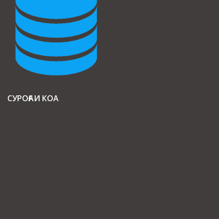
СУРОҒАИ КОА