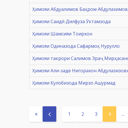
Ҳимояи Абдуалимов Баҳром Абдулазимов
Ҳимояи Саидӣ Дилфуза Ӯктамзода
Ҳимояи Шамсияи Тоирхон
Ҳимояи Одиназода Сафармоҳ Нурулло
Ҳимояи такрори Салимов Эраҷ Мирҳасан
Ҳимояи Али-заде Нигорахон Абдулазизов
Ҳимояи Кулобизода Мирзо Ашурмад
1
2
3
4
...