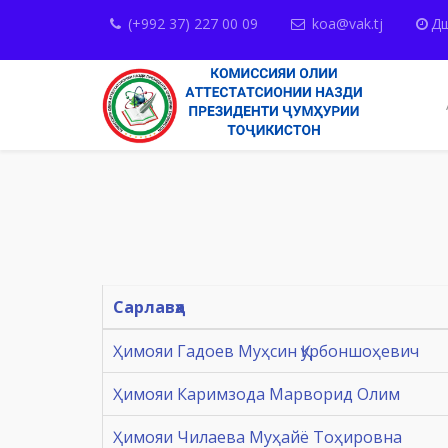
(+992 37) 227 00 09
koa@vak.tj
Дш
Сарлавҳа
Ҳимояи Гадоев Муҳсин Қурбоншоҳевич
Ҳимояи Каримзода Марворид Олим
Ҳимояи Чилаева Муҳайё Тоҳировна