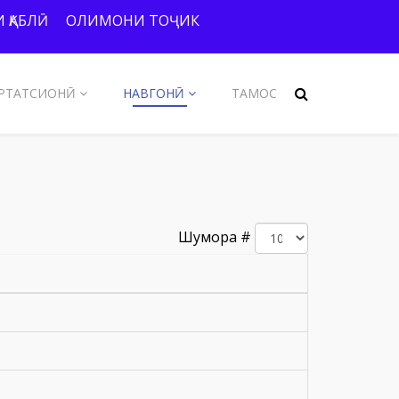
 ҚАБЛӢ
ОЛИМОНИ ТОҶИК
РТАТСИОНӢ
НАВГОНӢ
ТАМОС
Шумора #