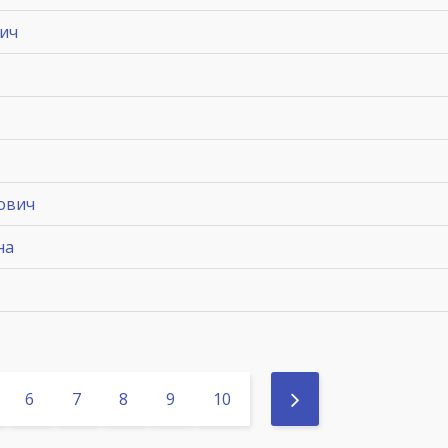
ич
ович
на
6
7
8
9
10