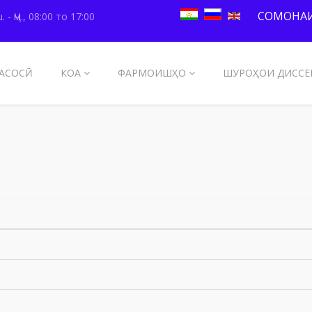
СОМОНАИ
. - Ҷм., 08:00 то 17:00
АСОСӢ
КОА
ФАРМОИШҲО
ШУРОҲОИ ДИССЕ