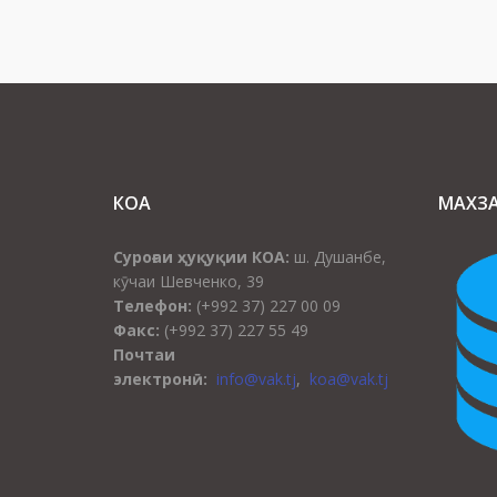
КОА
МАХЗ
Суроғаи ҳуқуқии КОА:
ш. Душанбе,
кӯчаи Шевченко, 39
Телефон:
(+992 37) 227 00 09
Факс:
(+992 37) 227 55 49
Почтаи
электронӣ:
info@vak.tj
,
koa@vak.tj