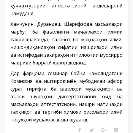
ҳуҷҷатгузории аттестатсионӣ андешаронӣ
намуданд..
Ҳамчунин, Дурандеш Шарифзода масъалаҳои
марбут ба фаъолияти маҷаллаҳои илмии
тақризшаванда, талабот ба мақолаҳои илмӣ,
нишондиҳандаҳои сифатии нашрияҳои илмӣ
ва истифодаи захираҳои иттилоотии муосирро
мавриди баррасӣ қарор доданд.
Дар фарҷоми семинар байни намояндагони
Комиссия ва иштирокчиён мубодилаи афкор
сурат гирифта, ба саволҳои муҳаққиқон ва
аъзои шуроҳои диссертатсионӣ оид ба
масъалаҳои аттестатсионӣ, нашри натиҷаҳои
таҳқиқот ва тартиби ҳимояи рисолаҳои илмӣ
посухҳои мушаххас дода шуданд.