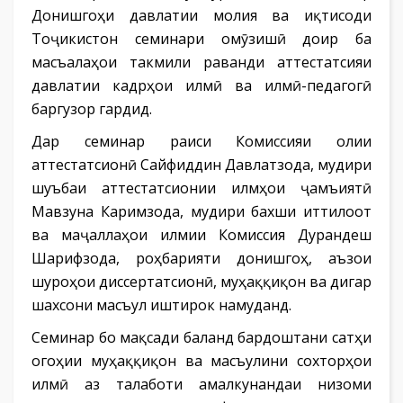
Донишгоҳи давлатии молия ва иқтисоди
Тоҷикистон семинари омӯзишӣ доир ба
масъалаҳои такмили раванди аттестатсияи
давлатии кадрҳои илмӣ ва илмӣ-педагогӣ
баргузор гардид.
Дар семинар раиси Комиссияи олии
аттестатсионӣ Сайфиддин Давлатзода, мудири
шуъбаи аттестатсионии илмҳои ҷамъиятӣ
Мавзуна Каримзода, мудири бахши иттилоот
ва маҷаллаҳои илмии Комиссия Дурандеш
Шарифзода, роҳбарияти донишгоҳ, аъзои
шуроҳои диссертатсионӣ, муҳаққиқон ва дигар
шахсони масъул иштирок намуданд.
Семинар бо мақсади баланд бардоштани сатҳи
огоҳии муҳаққиқон ва масъулини сохторҳои
илмӣ аз талаботи амалкунандаи низоми