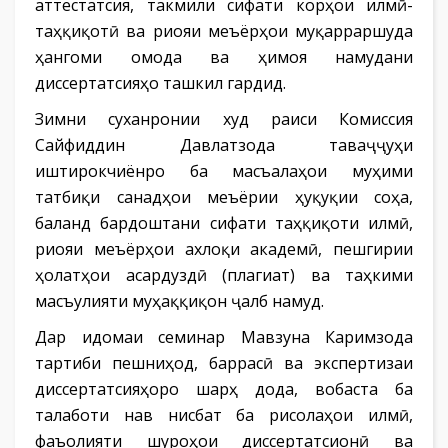
аттестатсия, такмили сифати корҳои илмӣ-
таҳқиқотӣ ва риояи меъёрҳои муқарраршуда
ҳангоми омода ва ҳимоя намудани
диссертатсияҳо ташкил гардид.
Зимни суханронии худ раиси Комиссия
Сайфиддин Давлатзода таваҷҷуҳи
иштирокчиёнро ба масъалаҳои муҳими
татбиқи санадҳои меъёрии ҳуқуқии соҳа,
баланд бардоштани сифати таҳқиқоти илмӣ,
риояи меъёрҳои ахлоқи академӣ, пешгирии
ҳолатҳои асардуздӣ (плагиат) ва таҳкими
масъулияти муҳаққиқон ҷалб намуд.
Дар идомаи семинар Мавзуна Каримзода
тартиби пешниҳод, баррасӣ ва экспертизаи
диссертатсияҳоро шарҳ дода, вобаста ба
талаботи нав нисбат ба рисолаҳои илмӣ,
фаъолияти шуроҳои диссертатсионӣ ва