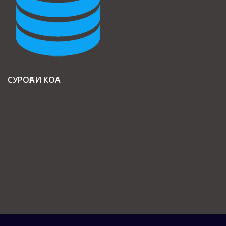
СУРОҒАИ КОА