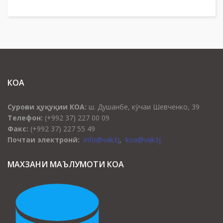
КОА
Суроғаи ҳуқуқии КОА:
ш. Душанбе, кӯчаи Шевченко, 39
Телефон:
(+992 37) 227 00 09
Факс:
(+992 37) 227 55 49
Почтаи электронӣ:
info@vak.tj
,
koa@vak.tj
МАХЗАНИ МАЪЛУМОТИ КОА