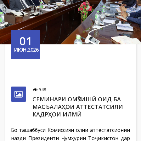
01
ИЮН,2026
548
СЕМИНАРИ ОМӮЗИШӢ ОИД БА
МАСЪАЛАҲОИ АТТЕСТАТСИЯИ
КАДРҲОИ ИЛМӢ
Бо ташаббуси Комиссияи олии аттестатсионии
назди Президенти Ҷумҳурии Тоҷикистон дар