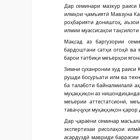
Дар семинари мазкур раиси 
илмҳои ҷамъиятӣ Мавзуна Ка
роҳбарияти донишгоҳ, аъзои
илмии муассисаҳои таҳсилоти
Мақсад аз баргузории семи
бардоштани сатҳи огоҳӣ ва 
барои татбиқи меъёрҳои ягон
Зимни суханронии худ раиси 
рушди босуръати илм ва тех
ба талаботи байналмилалӣ аҳ
муҳаққиқон аз нишондиҳандаҳ
меъёрии аттестатсионӣ, ме
таваҷҷуҳи муҳаққиқон қарор 
Дар ҷараёни семинар масъал
экспертизаи рисолаҳои илм
асардуздӣ мавриди баррасии 