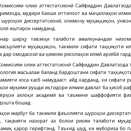
Комиссияи олии аттестатсионӣ Сайфиддин Давлатзода
римзода, мудири бахши иттилоот ва маҷаллаҳои илми
 шуроҳои диссертатсионӣ, олимону муҳаққиқон, унво
 олӣ иштирок намуданд.
нар шарҳу тавзеҳи талаботи амалкунандаи низоми
масъулияти муҳаққиқон, такмили сифати таҳқиқоти и
а дар омодасозӣ ва ҳимояи рисолаҳои илмӣ арзёбӣ гард
Комиссияи олии аттестатсионӣ Сайфиддин Давлатзода 
нология масъалаи баланд бардоштани сифати таҳқиқот
амияти хоса касб намудааст. Қайд карданд, ки сифати 
ои муҳими рушди иқтидори илмии давлат ба ҳисоб раф
ъёрҳои ахлоқи академӣ ва таъмини шаффофияти фа
дошта бошад.
аҳои марбут ба такмили фаъолияти шуроҳои диссертат
ӣ, тақвияти назорат аз болои риояи талаботи муқ
амиқ қарор гирифтанд. Таъкид шуд, ки мубориза бо п