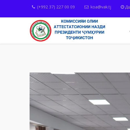
(+992 37) 227 00 09
koa@vak.tj
Дш