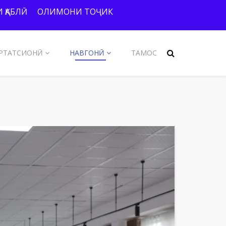
 ҚАБЛӢ
ОЛИМОНИ ТОҶИК
РТАТСИОНӢ
НАВГОНӢ
ТАМОС