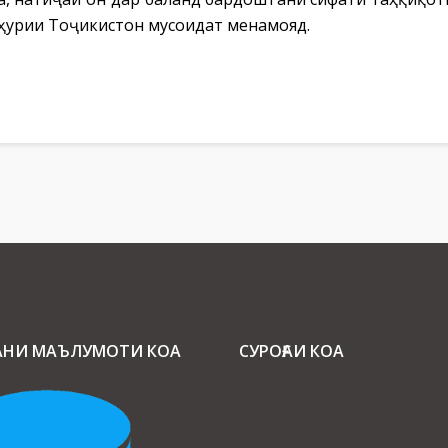
ҳурии Тоҷикистон мусоидат менамояд.
АНИ МАЪЛУМОТИ КОА
СУРОҒАИ КОА