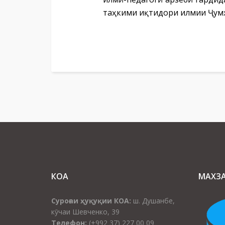
таҳкими иқтидори илмии Ҷум
КОА
МАХЗ
Суроғаи ҳуқуқии КОА:
ш. Душанбе,
кӯчаи Шевченко, 39
Телефон:
(+992 37) 227 00 09