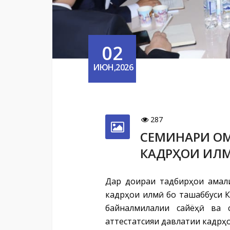
02
ИЮН,2026
287
СЕМИНАРИ ОМ
КАДРҲОИ ИЛМ
Дар доираи тадбирҳои амал
кадрҳои илмӣ бо ташаббуси 
байналмилалии сайёҳӣ ва 
аттестатсияи давлатии кадрҳо