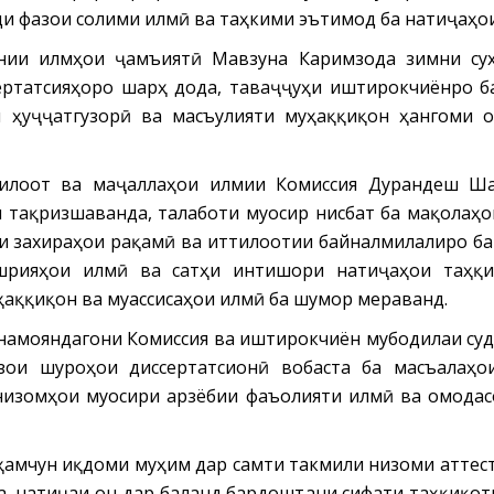
и фазои солими илмӣ ва таҳкими эътимод ба натиҷаҳои
нии илмҳои ҷамъиятӣ Мавзуна Каримзода зимни сух
сертатсияҳоро шарҳ дода, таваҷҷуҳи иштирокчиёнро б
и ҳуҷҷатгузорӣ ва масъулияти муҳаққиқон ҳангоми 
илоот ва маҷаллаҳои илмии Комиссия Дурандеш Ша
 тақризшаванда, талаботи муосир нисбат ба мақолаҳо
и захираҳои рақамӣ ва иттилоотии байналмилалиро ба
ашрияҳои илмӣ ва сатҳи интишори натиҷаҳои таҳқ
аққиқон ва муассисаҳои илмӣ ба шумор мераванд.
амояндагони Комиссия ва иштирокчиён мубодилаи судм
зои шуроҳои диссертатсионӣ вобаста ба масъалаҳо
низомҳои муосири арзёбии фаъолияти илмӣ ва омодас
ҳамчун иқдоми муҳим дар самти такмили низоми аттес
а, натиҷаи он дар баланд бардоштани сифати таҳқиқот