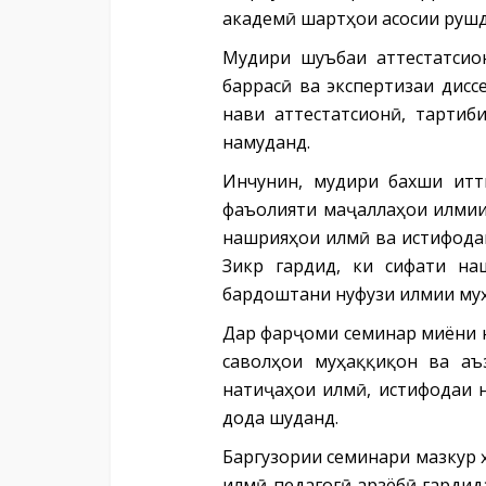
академӣ шартҳои асосии рушд
Мудири шуъбаи аттестатсио
баррасӣ ва экспертизаи дис
нави аттестатсионӣ, тартиб
намуданд.
Инчунин, мудири бахши итт
фаъолияти маҷаллаҳои илмии
нашрияҳои илмӣ ва истифода
Зикр гардид, ки сифати н
бардоштани нуфузи илмии муҳ
Дар фарҷоми семинар миёни н
саволҳои муҳаққиқон ва аъ
натиҷаҳои илмӣ, истифодаи 
дода шуданд.
Баргузории семинари мазкур 
илмӣ-педагогӣ арзёбӣ гардид