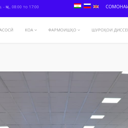
СОМОНАИ
. - Ҷм., 08:00 то 17:00
АСОСӢ
КОА
ФАРМОИШҲО
ШУРОҲОИ ДИССЕ