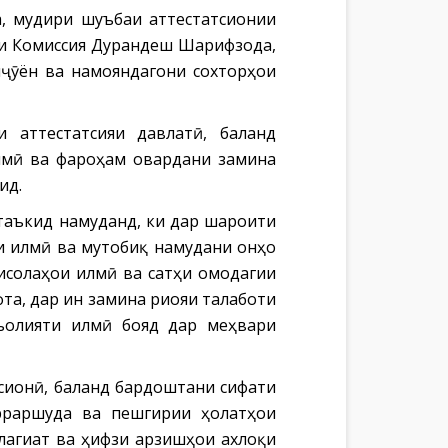
, мудири шуъбаи аттестатсионии
и Комиссия Дурандеш Шарифзода,
нҷӯён ва намояндагони сохторҳои
 аттестатсияи давлатӣ, баланд
лмӣ ва фароҳам овардани замина
ид.
таъкид намуданд, ки дар шароити
и илмӣ ва мутобиқ намудани онҳо
рисолаҳои илмӣ ва сатҳи омодагии
та, дар ин замина риояи талаботи
ъолияти илмӣ бояд дар меҳвари
сионӣ, баланд бардоштани сифати
арраршуда ва пешгирии ҳолатҳои
лагиат ва ҳифзи арзишҳои ахлоқи