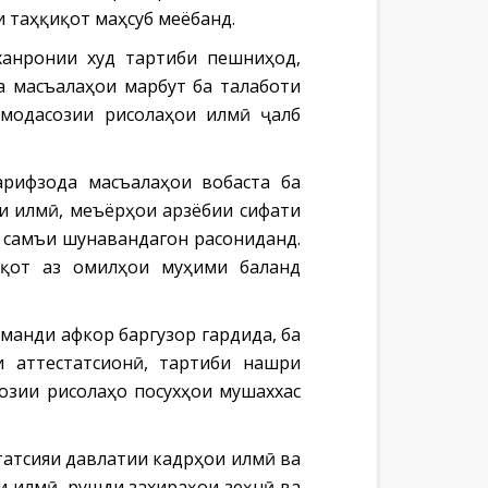
 таҳқиқот маҳсуб меёбанд.
анронии худ тартиби пешниҳод,
а масъалаҳои марбут ба талаботи
омодасозии рисолаҳои илмӣ ҷалб
рифзода масъалаҳои вобаста ба
и илмӣ, меъёрҳои арзёбии сифати
 самъи шунавандагон расониданд.
иқот аз омилҳои муҳими баланд
анди афкор баргузор гардида, ба
и аттестатсионӣ, тартиби нашри
озии рисолаҳо посухҳои мушаххас
татсияи давлатии кадрҳои илмӣ ва
и илмӣ, рушди захираҳои зеҳнӣ ва