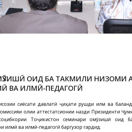
ӮЗИШӢ ОИД БА ТАКМИЛИ НИЗОМИ 
Ӣ ВА ИЛМӢ-ПЕДАГОГӢ
исозии сиёсати давлатӣ ҷиҳати рушди илм ва балан
Комиссияи олии аттестатсионии назди Президенти Ҷу
соҳибкории Тоҷикистон семинари омӯзишӣ оид б
и илмӣ ва илмӣ-педагогӣ баргузор гардид.