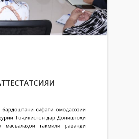
АТТЕСТАТСИЯИ
д бардоштани сифати омодасозии
мҳурии Тоҷикистон дар Донишгоҳи
а масъалаҳои такмили раванди