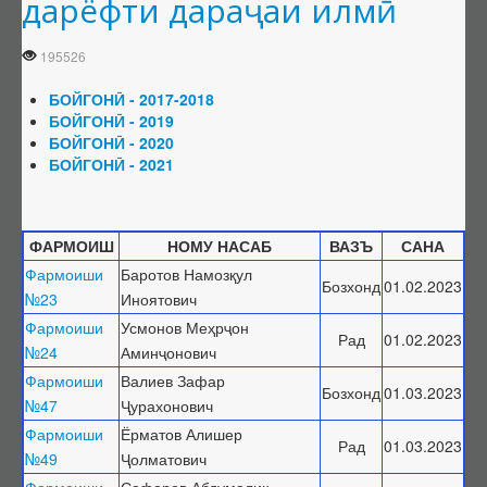
дарёфти дараҷаи илмӣ
Ҳимояи якдаъфаина
195526
Фармоишҳо оид ба боздоштани фаъолияти ШД
Фармоишҳо оид ба тамдиди фаъолияти ШД
БОЙГОНӢ - 2017-2018
БОЙГОНӢ - 2019
Номгӯи ҳуҷҷатҳо оид ба тамдиди ШД
БОЙГОНӢ - 2020
Шӯроҳои экспертӣ (ШЭ)
БОЙГОНӢ - 2021
Низомнома
Шӯроҳои амалкунанда
ФАРМОИШ
НОМУ НАСАБ
ВАЗЪ
САНА
Тағйирот дар ҳайати ШЭ
Фармоиши
Баротов Намозқул
Бозхонд
01.02.2023
№23
Иттилоот аз ШЭ
Иноятович
Фармоиши
Усмонов Меҳрҷон
Дараҷаҳои илмӣ
Рад
01.02.2023
№24
Аминҷонович
Тартиби додани дараҷа ва унвонҳои илмӣ
Фармоиши
Валиев Зафар
Бозхонд
01.03.2023
Феҳристи ҳуҷҷатҳои дараҷаи илмӣ
№47
Ҷурахонович
Фармоишҳо оид ба додани дараҷаи илмӣ
Фармоиши
Ёрматов Алишер
Рад
01.03.2023
№49
Ҷолматович
Фармоишҳо оид ба маҳрумсозии дараҷаи илмӣ
Фармоиши
Сафаров Абдумалик