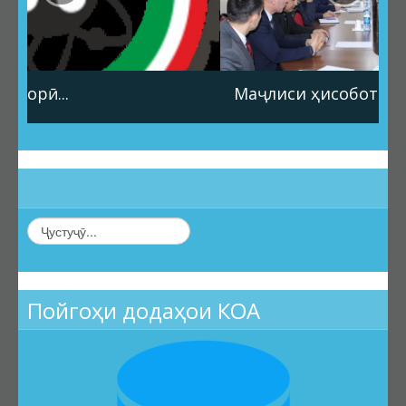
Маҷлиси ҳисоботи солона...
Пойгоҳи додаҳои КОА