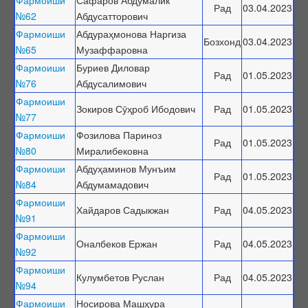
Рад
03.04.2023
Фармоишҳо дар бораи рад ва бозхонд кардани диссертатсия
№62
Абдусатторович
оид ба дарёфти дараҷаи илмӣ
Фармоиши
Абдураҳмонова Наргиза
Бозхонд
03.04.2023
№65
Музаффаровна
Санадҳои номенклатурӣ
Фармоиши
Буриев Диловар
Номенклатураи ихтисосҳои илмӣ
Рад
01.05.2023
№76
Абдусалимович
Таснифоти PhD
Фармоиши
Зокиров Сӯҳроб Ибодович
Рад
01.05.2023
Феҳристи мувофиқати байни таснифотҳо
№77
Фармоиши
Унвонҳои илмӣ
Фозилова Париноз
Рад
01.05.2023
№80
Миралибековна
Тартиби додани дараҷа ва унвонҳои илмӣ
Фармоиши
Абдуҳаминов Мунъим
Рад
01.05.2023
Феҳристи ҳуҷҷатҳои унвони илмӣ
№84
Абдумамадович
Фармоишҳо оид ба додани унвони илмӣ
Фармоиши
Хайдаров Садыкжан
Рад
04.05.2023
№91
Рӯйхати ихтисосҳои унвонҳои илмӣ
Фармоиши
Фармоишҳо маҳрумсозии унвони илмӣ
Оналбеков Ержан
Рад
04.05.2023
№92
Фармоишҳо дар бораи рад ва бозхонд кардани дархостнома оид
Фармоиши
Кулумбетов Руслан
Рад
04.05.2023
ба дарёфти унвони илмӣ
№94
Фармоиши
Носирова Машҳура
Нострификатсия, аттестатсияи такрорӣ