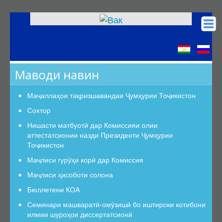
Асосӣ
КОА
Маводи навин
Низомномаҳо
Сохтор
Маҷаллаҳои тақризшавандаи Ҷумҳурии Тоҷикистон
Сохтор
Сохтор
Роҳбарият
Нишасти матбуотӣ дар Комиссияи олии
аттестатсионии назди Президенти Ҷумҳурии
Шуъбаи аттестатсионӣ
Тоҷикистон
Шуъбаҳои аттестатсионии илмӣ
Маҷлиси гурӯҳи корӣ дар Комиссия
Дастурамалҳои вазифавии кормандони шуъба
Маҷлиси ҳисоботи солона
Раёсат
Бюллетени КОА
Дастури Раёсат
Семинари машваратӣ-омӯзишӣ бо иштироки котибони
Аъзои Раёсат
илмии шуроҳои диссертатсионӣ