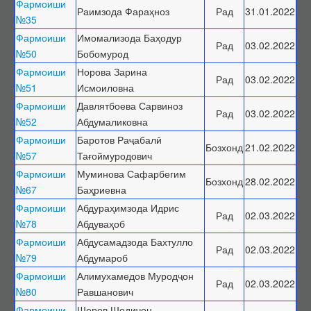
Фармоиши
Раимзода Фараҳноз
Рад
31.01.2022
№35
Фармоиши
Имомализода Баҳодур
Рад
03.02.2022
№50
Бобомурод
Фармоиши
Норова Зарина
Рад
03.02.2022
№51
Исмоиловна
Фармоиши
Давлятбоева Сарвиноз
Рад
03.02.2022
№52
Абдумаликовна
Фармоиши
Баротов Раҷабалӣ
Бозхонд
21.02.2022
№57
Тағоймуродович
Фармоиши
Муминова Сафарбегим
Бозхонд
28.02.2022
№67
Баҳриевна
Фармоиши
Абдураҳимзода Идрис
Рад
02.03.2022
№78
Абдуваҳоб
Фармоиши
Абдусамадзода Бахтулло
Рад
02.03.2022
№79
Абдумароб
Фармоиши
Алимухамедов Муродҷон
Рад
02.03.2022
№80
Равшанович
Фармоиши
Шеров Шодиҷон