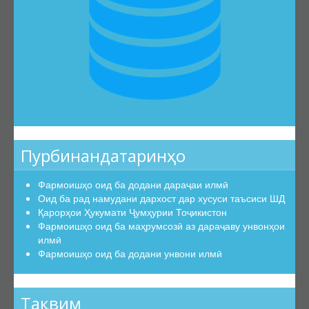
Пурбинандатаринҳо
Фармоишҳо оид ба додани дараҷаи илмӣ
Оид ба рад намудани дархост дар хусуси таъсиси ШД
Қарорҳои Ҳукумати Ҷумҳурии Тоҷикистон
Фармоишҳо оид ба маҳрумсозӣ аз дараҷаву унвонҳои
илмӣ
Фармоишҳо оид ба додани унвони илмӣ
Тақвим