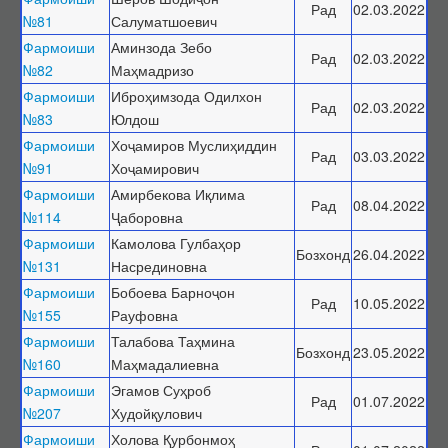
Рад
02.03.2022
№81
Салуматшоевич
Фармоиши
Аминзода Зебо
Рад
02.03.2022
№82
Маҳмадризо
Фармоиши
Иброҳимзода Одилхон
Рад
02.03.2022
№83
Юлдош
Фармоиши
Хоҷамиров Муслиҳиддин
Рад
03.03.2022
№91
Хоҷамирович
Фармоиши
Амирбекова Иқлима
Рад
08.04.2022
№114
Ҷаборовна
Фармоиши
Камолова Гулбаҳор
Бозхонд
26.04.2022
№131
Насрединовна
Фармоиши
Бобоева Барноҷон
Рад
10.05.2022
№155
Рауфовна
Фармоиши
Талабова Таҳмина
Бозхонд
23.05.2022
№160
Маҳмадалиевна
Фармоиши
Эгамов Суҳроб
Рад
01.07.2022
№207
Худойқулович
Фармоиши
Холова Қурбонмоҳ