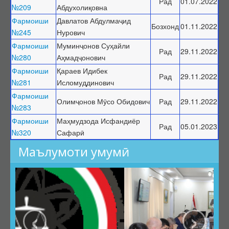
Рад
01.07.2022
№209
Абдухолиқовна
Фармоиши
Давлатов Абдулмаҷид
Бозхонд
01.11.2022
№245
Нурович
Фармоиши
Муминҷонов Суҳайли
Рад
29.11.2022
№280
Аҳмадҷонович
Фармоиши
Қараев Идибек
Рад
29.11.2022
№281
Исломуддинович
Фармоиши
Олимҷонов Мӯсо Обидович
Рад
29.11.2022
№283
Фармоиши
Маҳмудзода Исфандиёр
Рад
05.01.2023
№320
Сафарӣ
Маълумоти умумӣ
‹
›