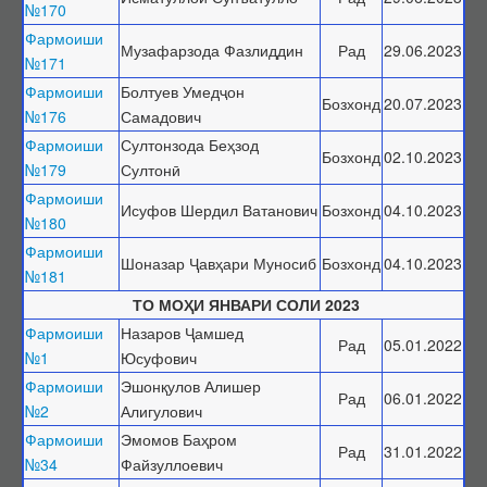
Барои унвонҷӯёни дараҷаҳои илмӣ
№170
Фармоиши
Барои довталабони унвонҳои илмӣ
Музафарзода Фазлиддин
Рад
29.06.2023
№171
Саволҳои маъмул
Фармоиши
Болтуев Умедҷон
Бозхонд
20.07.2023
Навгонӣ
№176
Самадович
Маълумоти умумӣ
Фармоиши
Султонзода Беҳзод
Бозхонд
02.10.2023
№179
Султонӣ
Эълонҳо оид ба ҳимояи диссертатсияҳо
Фармоиши
Тамос
Исуфов Шердил Ватанович
Бозхонд
04.10.2023
№180
Суроғаи КОА
Фармоиши
Шоназар Ҷавҳари Муносиб
Бозхонд
04.10.2023
Қабули эълони ҳимоя
№181
ТО МОҲИ ЯНВАРИ СОЛИ 2023
Нархнома
Фармоиши
Назаров Ҷамшед
СОМОНАИ НАВ
Рад
05.01.2022
№1
Юсуфович
Фармоиши
Эшонқулов Алишер
Рад
06.01.2022
№2
Алигулович
Фармоиши
Эмомов Баҳром
Рад
31.01.2022
№34
Файзуллоевич