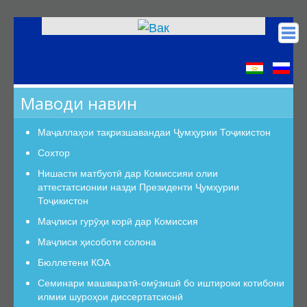
Асосӣ
КОА
Маводи навин
Низомномаҳо
Сохтор
Маҷаллаҳои тақризшавандаи Ҷумҳурии Тоҷикистон
Сохтор
Сохтор
Роҳбарият
Нишасти матбуотӣ дар Комиссияи олии
аттестатсионии назди Президенти Ҷумҳурии
Шуъбаи аттестатсионӣ
Тоҷикистон
Шуъбаҳои аттестатсионии илмӣ
Маҷлиси гурӯҳи корӣ дар Комиссия
Дастурамалҳои вазифавии кормандони шуъба
Маҷлиси ҳисоботи солона
Раёсат
Бюллетени КОА
Дастури Раёсат
Семинари машваратӣ-омӯзишӣ бо иштироки котибони
Аъзои Раёсат
илмии шуроҳои диссертатсионӣ