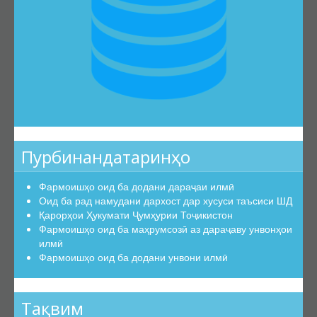
Эътирофи баробарарзишии ҳуҷҷатҳо
Аттестатсияи такрорӣ
Шиносномаи ихтисосҳо
Бюллетени КОА
Санадҳои меъёрии ҳуқуқӣ
Конститутсияи ҶТ
Қонунҳои ҶТ
Пурбинандатаринҳо
Амру фармонҳои Президенти ҶТ
Фармоишҳо оид ба додани дараҷаи илмӣ
Қарорҳои Ҳукумати ҶТ
Оид ба рад намудани дархост дар хусуси таъсиси ШД
Маҷаллаҳои тақризшаванда
Қарорҳои Ҳукумати Ҷумҳурии Тоҷикистон
Фармоишҳо оид ба маҳрумсозӣ аз дараҷаву унвонҳои
Маҷаллаҳои тақризшавандаи ҶТ
илмӣ
Қоидаҳои бақайдгирии маҷалла
Фармоишҳо оид ба додани унвони илмӣ
Феҳристи муваққатии маҷаллаҳои тақризшаванда
Саволу ҷавобҳо
Тақвим