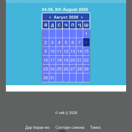
Барои унвонҷӯёни дараҷаҳои илмӣ
04:58, 8th August 2026
Барои довталабони унвонҳои илмӣ
«
Август 2026
»
Саволҳои маъмул
Я
Д
С
Ч
П
Ҷ
Ш
Навгонӣ
1
Маълумоти умумӣ
2
3
4
5
6
7
8
Эълонҳо оид ба ҳимояи диссертатсияҳо
9
10
11
12
13
14
15
Тамос
16
17
18
19
20
21
22
Суроғаи КОА
23
24
25
26
27
28
29
Қабули эълони ҳимоя
30
31
Нархнома
СОМОНАИ НАВ
© vak.tj 2026
Дар бораи мо
Сохтори сомона
Тамос