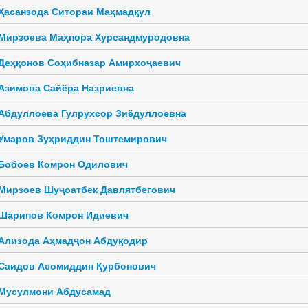
Ҳасанзода Ситораи Маҳмадқул
Мирзоева Маҳпора Хурсандмуродовна
Деҳқонов Соҳибназар Амирхоҷаевич
Азимова Сайёра Назриевна
Абдуллоева Гулрухсор Зиёдуллоевна
Умаров Зуҳриддин Тоштемирович
Бобоев Комрон Одилович
Мирзоев Шуҷоатбек Давлятбегович
Шарипов Комрон Идиевич
Ализода Аҳмадҷон Абдуқодир
Саидов Асомиддин Қурбонович
Мусулмони Абдусамад