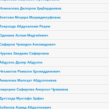
Исмоилова Дилором Ҳақбердиевна
Зоитова Моҳира Маҳмадюсуфовна
Тоирзода Абдусаломи Раҳим
Одинаев Аслам Мадгиёевич
Сафаров Ҷовидон Азизмадович
Нурова Зведамо Сафаровна
Абдулло Далер Абдулло
Неъматов Рамазон Ҳусниддинович
Акмалова Малоҳат Абдуллоевна
такрории Сафарова Анорхол Ҷумаевна
Дустзода Мустафо Ҳафиз
Қобилов Аҳмад Абдуллоевич