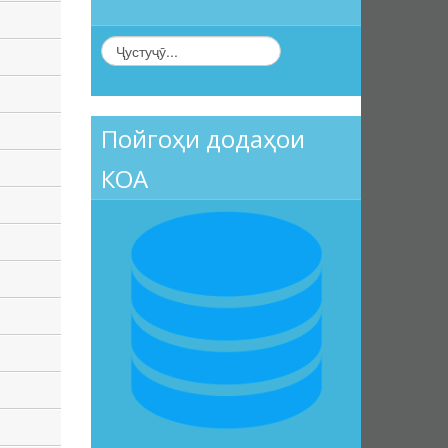
Пойгоҳи додаҳои
КОА