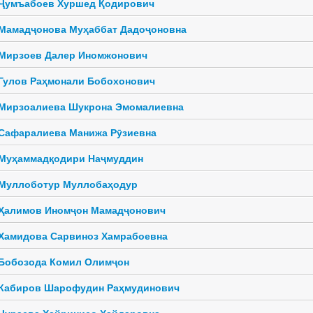
Ҷумъабоев Хуршед Қодирович
Мамадҷонова Муҳаббат Дадоҷоновна
Мирзоев Далер Иномжонович
Гулов Раҳмонали Бобохонович
Мирзоалиева Шукрона Эмомалиевна
Сафаралиева Манижа Рӯзиевна
Муҳаммадқодири Наҷмуддин
Муллоботур Муллобаҳодур
Ҳалимов Иномҷон Мамадҷонович
Хамидова Сарвиноз Хамрабоевна
Бобозода Комил Олимҷон
Кабиров Шарофудин Раҳмудинович
Ҷураева Хайринисо Ҳайдаровна