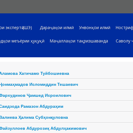
и экспертӣ (ШЭ)
Дараҷаҳои илмӣ
Унвонҳои илмӣ
Ностриф
дҳои меъёрии ҳуқуқӣ
Маҷаллаҳои тақризшаванда
Саволу 
Аламова Хатичамо Туйбошиевна
Ҷонмаҳмадов Исломиддин Тешаевич
Фархудинов Ҷамшед Исроилович
Саидзода Рамазон Абдураҳим
Валиева Ҳалима Субҳонқуловна
Файзуллоев Абдурозиқ Абдулҳакимович