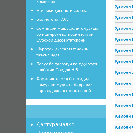
Комиссия
Ҳимояи 
Маҷлиси ҳисоботи солона
Ҳимояи 
Бюллетени КОА
Семинари машваратӣ-омӯзишӣ
Ҳимояи 
бо иштироки котибони илмии
Ҳимояи 
шуроҳои диссертатсионӣ
Шӯроҳои диссертатсионии
Ҳимояи 
таъсисшуда
Ҳимояи 
Посух ба ҳарзагӯӣ ва туҳматҳои
навбатии Саидов Н.Б.
Ҳимояи 
Фармоишҳо оид ба тамдид
Ҳимояи 
намудани муҳлати баррасии
парвандаҳои аттестатсионӣ
Ҳимояи 
Ҳимояи 
Ҳимояи 
Дастурамалҳо
Ҳимояи 
Низомномаҳо