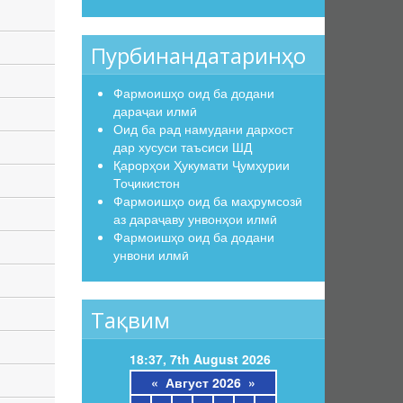
Пурбинандатаринҳо
Фармоишҳо оид ба додани
дараҷаи илмӣ
Оид ба рад намудани дархост
дар хусуси таъсиси ШД
Қарорҳои Ҳукумати Ҷумҳурии
Тоҷикистон
Фармоишҳо оид ба маҳрумсозӣ
аз дараҷаву унвонҳои илмӣ
Фармоишҳо оид ба додани
унвони илмӣ
Тақвим
18:37, 7th August 2026
«
Август 2026
»