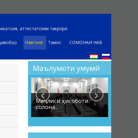
икатсия, аттестатсияи такрорӣ
ҷавобҳо
Навгонӣ
Тамос
СОМОНАИ НАВ
Маълумоти умумӣ
‹
›
Маҷлиси ҳисоботи
солона...