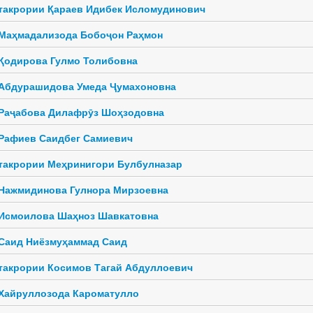
такрории Қараев Идибек Исломудинович
Маҳмадализода Бобоҷон Раҳмон
Қодирова Гулмо Толибовна
Абдурашидова Умеда Ҷумахоновна
Раҷабова Дилафрӯз Шоҳзодовна
Рафиев Саидбег Самиевич
такрории Меҳринигори Булбулназар
Нажмидинова Гулнора Мирзоевна
Исмоилова Шаҳноз Шавкатовна
Саид Ниёзмуҳаммад Саид
такрории Косимов Тагай Абдуллоевич
Хайруллозода Кароматулло