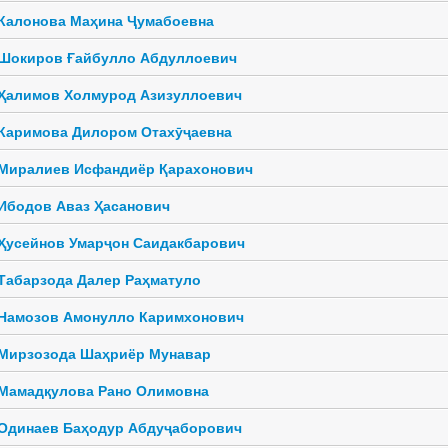
Калонова Маҳина Ҷумабоевна
Шокиров Ғайбулло Абдуллоевич
Ҳалимов Холмурод Азизуллоевич
Каримова Дилором Отахӯҷаевна
Миралиев Исфандиёр Қарахонович
Ибодов Аваз Ҳасанович
Ҳусейнов Умарҷон Саидакбарович
Табарзода Далер Раҳматуло
Намозов Амонулло Каримхонович
Мирзозода Шаҳриёр Мунавар
Мамадқулова Рано Олимовна
Одинаев Баҳодур Абдуҷаборович