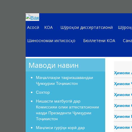
Асосӣ
КОА
Шӯроҳои диссертатсионӣ
Шӯроҳо
Шиносномаи ихтисосҳо
Бюллетени КОА
Сана
Маводи навин
Ҳимояи 
Маҷаллаҳои тақризшавандаи
Ҷумҳурии Тоҷикистон
Ҳимояи 
Сохтор
Ҳимояи 
Нишасти матбуотӣ дар
Ҳимояи 
Комиссияи олии аттестатсионии
назди Президенти Ҷумҳурии
Ҳимояи 
Тоҷикистон
Ҳимояи 
Маҷлиси гурӯҳи корӣ дар