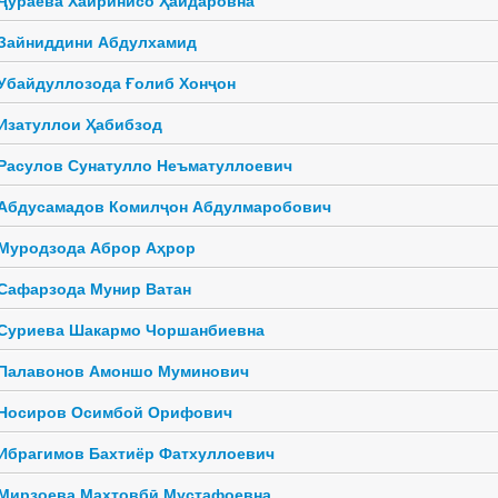
Зайниддини Абдулхамид
Убайдуллозода Ғолиб Хонҷон
Изатуллои Ҳабибзод
Расулов Сунатулло Неъматуллоевич
Абдусамадов Комилҷон Абдулмаробович
Муродзода Аброр Аҳрор
Сафарзода Мунир Ватан
Суриева Шакармо Чоршанбиевна
Палавонов Амоншо Муминович
Носиров Осимбой Орифович
Ибрагимов Бахтиёр Фатхуллоевич
Мирзоева Маҳтовбӣ Мустафоевна