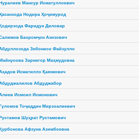
Нуралиев Мансур Исматуллоевич
Ҳасанзода Нодира Ҳоҷимурод
Қодирзода Фаридун Диловар
Салимов Бахромҷон Азизович
Абдуллозода Зебонисо Файзулло
Майнусова Зарнигор Маҳмудовна
Аҳадов Исматилло Қаюмович
Абдуджалилов Абдуджабор
Алиев Исмоил Исмонович
Ғуломов Тоҷиддин Мирзоалиевич
Рустамов Шуҳрат Рустамович
Қурбонова Афзуна Азимбоевна