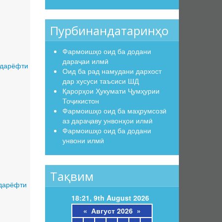
Пурбинандатаринҳо
Фармоишҳо оид ба додани
дараҷаи илмӣ
 дарёфти
Оид ба рад намудани дархост
дар хусуси таъсиси ШД
Қарорҳои Ҳукумати Ҷумҳурии
Тоҷикистон
Фармоишҳо оид ба маҳрумсозӣ
аз дараҷаву унвонҳои илмӣ
Фармоишҳо оид ба додани
унвони илмӣ
Тақвим
 дарёфти
18:21, 9th August 2026
«
Август 2026
»