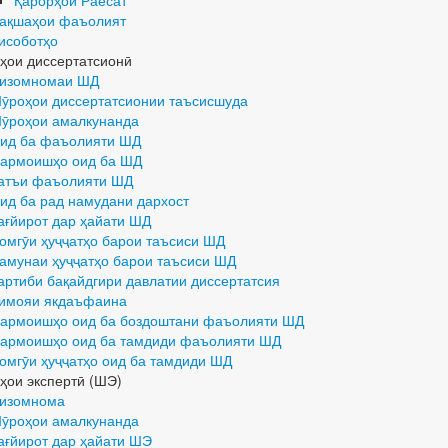
ақшаҳои фаъолият
исоботҳо
ҳои диссертатсионӣ
изомномаи ШД
ӯроҳои диссертатсионии таъсисшуда
ӯроҳои амалкунанда
ид ба фаъолияти ШД
армоишҳо оид ба ШД
атъи фаъолияти ШД
ид ба рад намудани дархост
ағйирот дар ҳайати ШД
омгӯи ҳуҷҷатҳо барои таъсиси ШД
амунаи ҳуҷҷатҳо барои таъсиси ШД
артиби бақайдгири давлатии диссертатсия
имояи якдаъфаина
армоишҳо оид ба боздоштани фаъолияти ШД
армоишҳо оид ба тамдиди фаъолияти ШД
омгӯи ҳуҷҷатҳо оид ба тамдиди ШД
ҳои экспертӣ (ШЭ)
изомнома
ӯроҳои амалкунанда
ағйирот дар ҳайати ШЭ