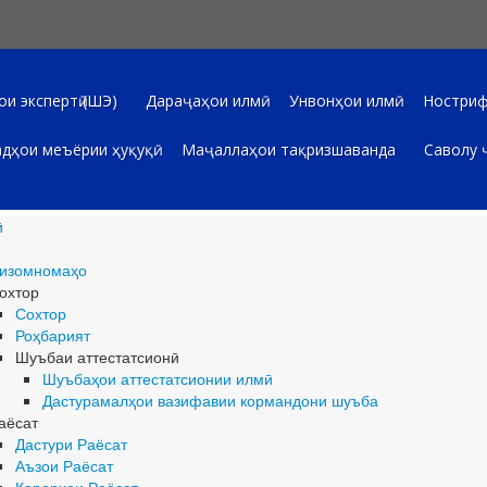
и экспертӣ (ШЭ)
Дараҷаҳои илмӣ
Унвонҳои илмӣ
Ностриф
дҳои меъёрии ҳуқуқӣ
Маҷаллаҳои тақризшаванда
Саволу 
ӣ
изомномаҳо
охтор
Сохтор
Роҳбарият
Шуъбаи аттестатсионӣ
Шуъбаҳои аттестатсионии илмӣ
Дастурамалҳои вазифавии кормандони шуъба
аёсат
Дастури Раёсат
Аъзои Раёсат
Қарорҳои Раёсат