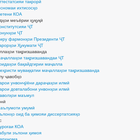
ттестатсияи такрорӣ
сномаи ихтисосҳо
етени КОА
дҳои меъёрии ҳуқуқӣ
онститутсияи ҶТ
онунҳои ҶТ
мру фармонҳои Президенти ҶТ
арорҳои Ҳукумати ҶТ
ллаҳои тақризшаванда
аҷаллаҳои тақризшавандаи ҶТ
оидаҳои бақайдгирии маҷалла
еҳристи муваққатии маҷаллаҳои тақризшаванда
лу ҷавобҳо
арои унвонҷӯёни дараҷаҳои илмӣ
арои довталабони унвонҳои илмӣ
аволҳои маъмул
онӣ
аълумоти умумӣ
ълонҳо оид ба ҳимояи диссертатсияҳо
с
уроғаи КОА
абули эълони ҳимоя
архнома