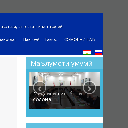
икатсия, аттестатсияи такрорӣ
ҷавобҳо
Навгонӣ
Тамос
СОМОНАИ НАВ
Маълумоти умумӣ
‹
›
Маҷлиси ҳисоботи
солона...