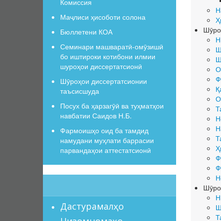
Комиссия
Н
Маҷлиси ҳисоботи солона
Ҳ
Шӯро
Бюллетени КОА
Н
Семинари машваратӣ-омӯзишӣ
Ш
бо иштироки котибони илмии
Ш
шуроҳои диссертатсионӣ
О
Ф
Шӯроҳои диссертатсионии
Қ
таъсисшуда
О
Посух ба ҳарзагӯӣ ва туҳматҳои
Т
навбатии Саидов Н.Б.
Н
Н
Фармоишҳо оид ба тамдид
Т
намудани муҳлати баррасии
Ҳ
парвандаҳои аттестатсионӣ
Ф
Ф
Н
Шӯро
Н
Дастурамалҳо
Ш
Т
Низомномаҳо