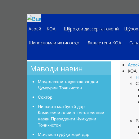
Асосӣ
КОА
Шӯроҳои диссертатсионӣ
Шӯроҳо
Шиносномаи ихтисосҳо
Бюллетени КОА
Сана
Асос
Маводи навин
КОА
Н
Маҷаллаҳои тақризшавандаи
С
Ҷумҳурии Тоҷикистон
Сохтор
Нишасти матбуотӣ дар
Комиссияи олии аттестатсионии
назди Президенти Ҷумҳурии
Р
Тоҷикистон
Маҷлиси гурӯҳи корӣ дар