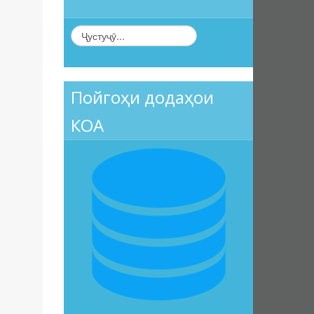
Пойгоҳи додаҳои
КОА