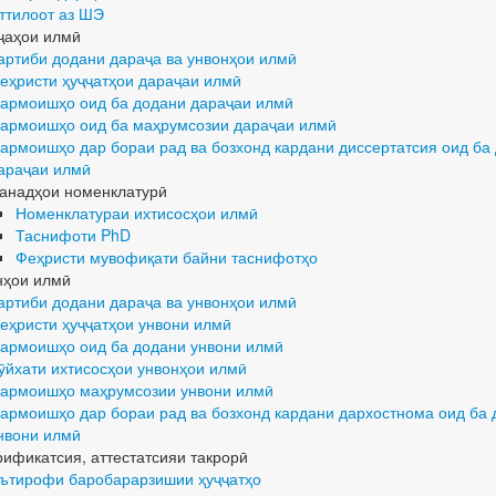
ттилоот аз ШЭ
ҷаҳои илмӣ
артиби додани дараҷа ва унвонҳои илмӣ
еҳристи ҳуҷҷатҳои дараҷаи илмӣ
армоишҳо оид ба додани дараҷаи илмӣ
армоишҳо оид ба маҳрумсозии дараҷаи илмӣ
армоишҳо дар бораи рад ва бозхонд кардани диссертатсия оид ба
араҷаи илмӣ
анадҳои номенклатурӣ
Номенклатураи ихтисосҳои илмӣ
Таснифоти PhD
Феҳристи мувофиқати байни таснифотҳо
нҳои илмӣ
артиби додани дараҷа ва унвонҳои илмӣ
еҳристи ҳуҷҷатҳои унвони илмӣ
армоишҳо оид ба додани унвони илмӣ
ӯйхати ихтисосҳои унвонҳои илмӣ
армоишҳо маҳрумсозии унвони илмӣ
армоишҳо дар бораи рад ва бозхонд кардани дархостнома оид ба
нвони илмӣ
рификатсия, аттестатсияи такрорӣ
ътирофи баробарарзишии ҳуҷҷатҳо