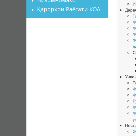
И
Қарорҳои Раёсати КОА
Дара
Т
Ф
Ф
Ф
Ф
д
С
Унво
Т
Ф
Ф
Р
Ф
Ф
у
Ност
Э