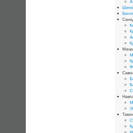
А
Шино
Бюлл
Сана
К
Қ
А
Қ
Маҷа
М
Қ
Ф
Саво
Б
Б
С
Навг
М
Э
Тамо
С
Қ
Н