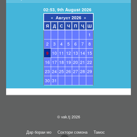
Барои унвонҷӯёни дараҷаҳои илмӣ
02:53, 9th August 2026
Барои довталабони унвонҳои илмӣ
«
Август 2026
»
Саволҳои маъмул
Я
Д
С
Ч
П
Ҷ
Ш
Навгонӣ
1
Маълумоти умумӣ
2
3
4
5
6
7
8
Эълонҳо оид ба ҳимояи диссертатсияҳо
9
10
11
12
13
14
15
Тамос
16
17
18
19
20
21
22
Суроғаи КОА
23
24
25
26
27
28
29
Қабули эълони ҳимоя
30
31
Нархнома
СОМОНАИ НАВ
© vak.tj 2026
Дар бораи мо
Сохтори сомона
Тамос