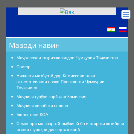
Асосӣ
КОА
Маводи навин
Низомномаҳо
Сохтор
Маҷаллаҳои тақризшавандаи Ҷумҳурии Тоҷикистон
Сохтор
Сохтор
Роҳбарият
Нишасти матбуотӣ дар Комиссияи олии
аттестатсионии назди Президенти Ҷумҳурии
Шуъбаи аттестатсионӣ
Тоҷикистон
Шуъбаҳои аттестатсионии илмӣ
Маҷлиси гурӯҳи корӣ дар Комиссия
Дастурамалҳои вазифавии кормандони шуъба
Маҷлиси ҳисоботи солона
Раёсат
Бюллетени КОА
Дастури Раёсат
Семинари машваратӣ-омӯзишӣ бо иштироки котибони
Аъзои Раёсат
илмии шуроҳои диссертатсионӣ