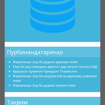
Эътирофи баробарарзишии ҳуҷҷатҳо
Аттестатсияи такрорӣ
Шиносномаи ихтисосҳо
Бюллетени КОА
Санадҳои меъёрии ҳуқуқӣ
Конститутсияи ҶТ
Қонунҳои ҶТ
Пурбинандатаринҳо
Амру фармонҳои Президенти ҶТ
Фармоишҳо оид ба додани дараҷаи илмӣ
Қарорҳои Ҳукумати ҶТ
Оид ба рад намудани дархост дар хусуси таъсиси ШД
Маҷаллаҳои тақризшаванда
Қарорҳои Ҳукумати Ҷумҳурии Тоҷикистон
Фармоишҳо оид ба маҳрумсозӣ аз дараҷаву унвонҳои
Маҷаллаҳои тақризшавандаи ҶТ
илмӣ
Қоидаҳои бақайдгирии маҷалла
Фармоишҳо оид ба додани унвони илмӣ
Феҳристи муваққатии маҷаллаҳои тақризшаванда
Саволу ҷавобҳо
Тақвим