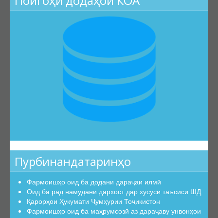
Пойгоҳи додаҳои КОА
Эътирофи баробарарзишии ҳуҷҷатҳо
Аттестатсияи такрорӣ
Шиносномаи ихтисосҳо
Бюллетени КОА
Санадҳои меъёрии ҳуқуқӣ
Конститутсияи ҶТ
Қонунҳои ҶТ
Амру фармонҳои Президенти ҶТ
Қарорҳои Ҳукумати ҶТ
Маҷаллаҳои тақризшаванда
Пурбинандатаринҳо
Маҷаллаҳои тақризшавандаи ҶТ
Қоидаҳои бақайдгирии маҷалла
Фармоишҳо оид ба додани дараҷаи илмӣ
Феҳристи муваққатии маҷаллаҳои тақризшаванда
Оид ба рад намудани дархост дар хусуси таъсиси ШД
Қарорҳои Ҳукумати Ҷумҳурии Тоҷикистон
Саволу ҷавобҳо
Фармоишҳо оид ба маҳрумсозӣ аз дараҷаву унвонҳои