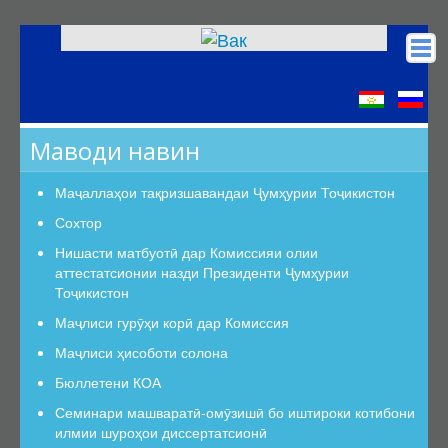
Асосӣ
КОА
Маводи навин
Низомномаҳо
Сохтор
Маҷаллаҳои тақризшавандаи Ҷумҳурии Тоҷикистон
Сохтор
Сохтор
Роҳбарият
Нишасти матбуотӣ дар Комиссияи олии
аттестатсионии назди Президенти Ҷумҳурии
Шуъбаи аттестатсионӣ
Тоҷикистон
Шуъбаҳои аттестатсионии илмӣ
Маҷлиси гурӯҳи корӣ дар Комиссия
Дастурамалҳои вазифавии кормандони шуъба
Маҷлиси ҳисоботи солона
Раёсат
Бюллетени КОА
Дастури Раёсат
Семинари машваратӣ-омӯзишӣ бо иштироки котибони
Аъзои Раёсат
илмии шуроҳои диссертатсионӣ