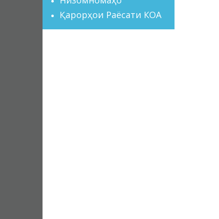
Қарорҳои Раёсати КОА