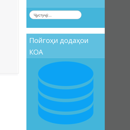
Пойгоҳи додаҳои
КОА