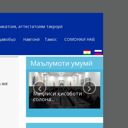
икатсия, аттестатсияи такрорӣ
ҷавобҳо
Навгонӣ
Тамос
СОМОНАИ НАВ
Маълумоти умумӣ
‹
›
Маҷлиси ҳисоботи
солона...