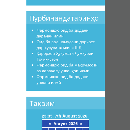
Пурбинандатаринҳо
Фармоишҳо оид ба додани
дараҷаи илмӣ
Оид ба рад намудани дархост
дар хусуси таъсиси ШД
Қарорҳои Ҳукумати Ҷумҳурии
Тоҷикистон
Фармоишҳо оид ба маҳрумсозӣ
аз дараҷаву унвонҳои илмӣ
Фармоишҳо оид ба додани
унвони илмӣ
Тақвим
23:35, 7th August 2026
«
Август 2026
»