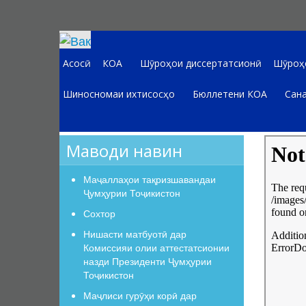
Асосӣ
КОА
Шӯроҳои диссертатсионӣ
Шӯроҳо
Шиносномаи ихтисосҳо
Бюллетени КОА
Сана
Маводи навин
Маҷаллаҳои тақризшавандаи
Ҷумҳурии Тоҷикистон
Сохтор
Нишасти матбуотӣ дар
Комиссияи олии аттестатсионии
назди Президенти Ҷумҳурии
Тоҷикистон
Маҷлиси гурӯҳи корӣ дар