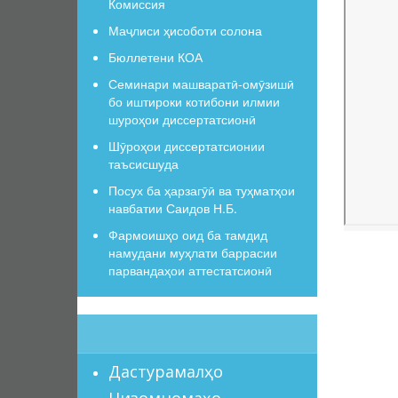
Комиссия
Маҷлиси ҳисоботи солона
Бюллетени КОА
Семинари машваратӣ-омӯзишӣ
бо иштироки котибони илмии
шуроҳои диссертатсионӣ
Шӯроҳои диссертатсионии
таъсисшуда
Посух ба ҳарзагӯӣ ва туҳматҳои
навбатии Саидов Н.Б.
Фармоишҳо оид ба тамдид
намудани муҳлати баррасии
парвандаҳои аттестатсионӣ
Дастурамалҳо
Низомномаҳо