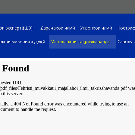
и экспертӣ (ШЭ)
Дараҷаҳои илмӣ
Унвонҳои илмӣ
Ностриф
дҳои меъёрии ҳуқуқӣ
Маҷаллаҳои тақризшаванда
Саволу 