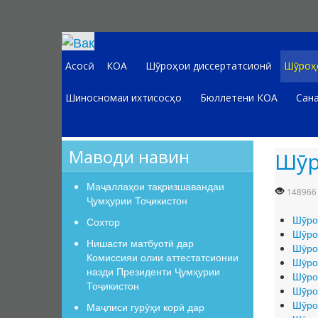
Асосӣ
КОА
Шӯроҳои диссертатсионӣ
Шӯроҳо
Шиносномаи ихтисосҳо
Бюллетени КОА
Сана
Маводи навин
Шӯр
Маҷаллаҳои тақризшавандаи
148966
Ҷумҳурии Тоҷикистон
Шӯро
Сохтор
Шӯро
Нишасти матбуотӣ дар
Шӯро
Комиссияи олии аттестатсионии
Шӯро
назди Президенти Ҷумҳурии
Шӯро
Тоҷикистон
Шӯро
Шӯро
Маҷлиси гурӯҳи корӣ дар