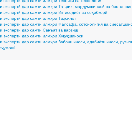
и экспертӣ дар самти илмҳои Техникӣ ва технология
и экспертӣ дар самти илмҳои Таърих, мардумшиносӣ ва бостонши
и экспертӣ дар самти илмҳои Иқтисодиёт ва соҳибкорӣ
и экспертӣ дар самти илмҳои Таҳсилот
и экспертӣ дар самти илмҳои Фалсафа, сотсиолигия ва сиёсатшин
и экспертӣ дар самти Санъат ва варзиш
и экспертӣ дар самти илмҳои Ҳуқуқшиносӣ
и экспертӣ дар самти илмҳои Забоншиносӣ, адабиётшиносӣ, рӯзн
арҷумонӣ