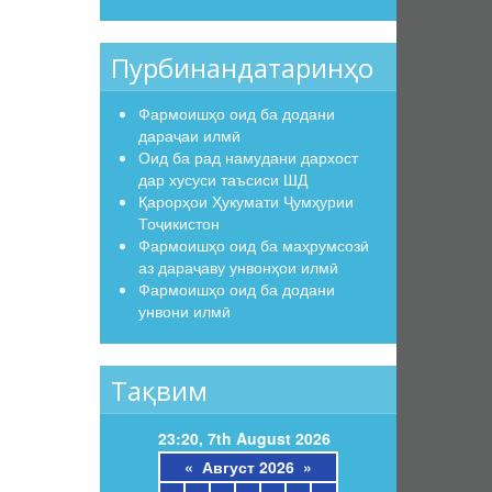
Пурбинандатаринҳо
Фармоишҳо оид ба додани
дараҷаи илмӣ
Оид ба рад намудани дархост
дар хусуси таъсиси ШД
Қарорҳои Ҳукумати Ҷумҳурии
Тоҷикистон
Фармоишҳо оид ба маҳрумсозӣ
аз дараҷаву унвонҳои илмӣ
Фармоишҳо оид ба додани
унвони илмӣ
Тақвим
23:20, 7th August 2026
«
Август 2026
»