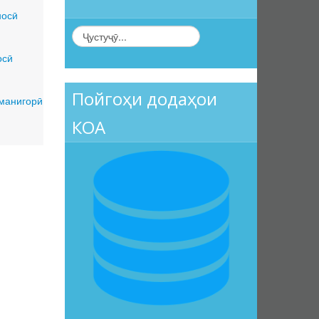
носӣ
осӣ
Пойгоҳи додаҳои
оманигорӣ
КОА