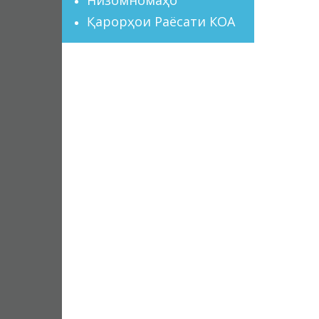
Қарорҳои Раёсати КОА