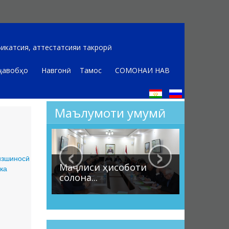
икатсия, аттестатсияи такрорӣ
ҷавобҳо
Навгонӣ
Тамос
СОМОНАИ НАВ
Маълумоти умумӣ
‹
›
изшиносӣ
Маҷлиси ҳисоботи
ка
солона...