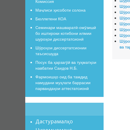
Шӯро
Комиссия
Шӯро
Маҷлиси ҳисоботи солона
Шӯро
Шӯро
Бюллетени КОА
Шӯро
Семинари машваратӣ-омӯзишӣ
Шӯро
бо иштироки котибони илмии
Шӯро
шуроҳои диссертатсионӣ
Шӯро
ва т
Шӯроҳои диссертатсионии
таъсисшуда
Посух ба ҳарзагӯӣ ва туҳматҳои
навбатии Саидов Н.Б.
Фармоишҳо оид ба тамдид
намудани муҳлати баррасии
парвандаҳои аттестатсионӣ
Дастурамалҳо
Низомномаҳо