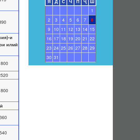
Я
Д
С
Ч
П
Ҷ
Ш
1
2
3
4
5
6
7
8
390
9
10
11
12
13
14
15
ия)-и
16
17
18
19
20
21
22
ҳои илмӣ
23
24
25
26
27
28
29
30
31
1800
2520
1800
мӣ
360
540