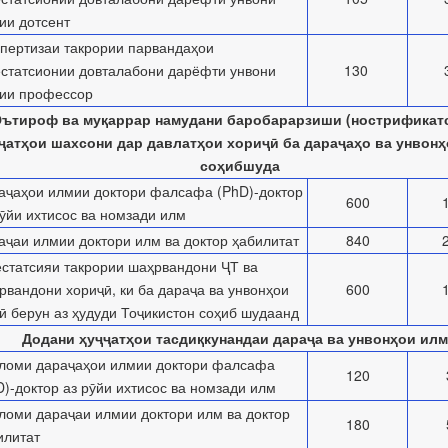
ии дотсент
пертизаи такрории парвандаҳои
естатсионии довталабони дарёфти унвони
130
ии профессор
ътироф ва муқаррар намудани баробарарзиши (нострификатс
ҷатҳои шахсони дар давлатҳои хориҷӣ ба дараҷаҳо ва унвон
соҳибшуда
аҷаҳои илмии доктори фалсафа (PhD)-доктор
600
рӯйи ихтисос ва номзади илм
аҷаи илмии доктори илм ва доктор ҳабилитат
840
естатсияи такрории шаҳрвандони ҶТ ва
рвандони хориҷӣ, ки ба дараҷа ва унвонҳои
600
ӣ берун аз ҳудуди Тоҷикистон соҳиб шудаанд
Додани ҳуҷҷатҳои тасдиқкунандаи дараҷа ва унвонҳои ил
ломи дараҷаҳои илмии доктори фалсафа
120
D)-доктор аз рӯйи ихтисос ва номзади илм
ломи дараҷаи илмии доктори илм ва доктор
180
илитат