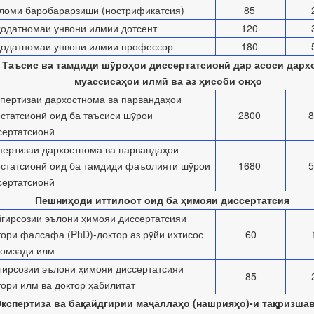
ломи баробарарзишӣ (нострификатсия)
85
одатномаи унвони илмии дотсент
120
одатномаи унвони илмии профессор
180
Таъсис ва тамдиди шӯроҳои диссертатсионӣ дар асоси дарх
муассисаҳои илмӣ ва аз ҳисоби онҳо
пертизаи дархостнома ва парвандаҳои
естатсионӣ оид ба таъсиси шӯрои
2800
сертатсионӣ
пертизаи дархостнома ва парвандаҳои
естатсионӣ оид ба тамдиди фаъолияти шӯрои
1680
сертатсионӣ
Пешниҳоди иттилоот оид ба ҳимояи диссертатсия
гирсозии эълони ҳимояи диссертатсияи
тори фалсафа (PhD)-доктор аз рӯйи ихтисос
60
номзади илм
гирсозии эълони ҳимояи диссертатсияи
85
тори илм ва доктор ҳабилитат
кспертиза ва бақайдгирии маҷаллаҳо (нашрияҳо)-и тақризша