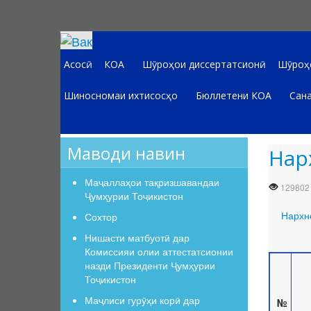
Асосӣ
КОА
Шӯроҳои диссертатсионӣ
Шӯроҳо
Шиносномаи ихтисосҳо
Бюллетени КОА
Сана
Маводи навин
Нар
Маҷаллаҳои тақризшавандаи
129802
Ҷумҳурии Тоҷикистон
Нархн
Сохтор
Нишасти матбуотӣ дар
Комиссияи олии аттестатсионии
назди Президенти Ҷумҳурии
Тоҷикистон
Маҷлиси гурӯҳи корӣ дар
№