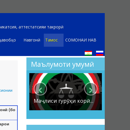
икатсия, аттестатсияи такрорӣ
ҷавобҳо
Навгонӣ
Тамос
СОМОНАИ НАВ
Маълумоти умумӣ
‹
›
сионии
Маҷлиси
Маҷлиси гурӯҳи корӣ...
солона...
онӣ (бо
арои