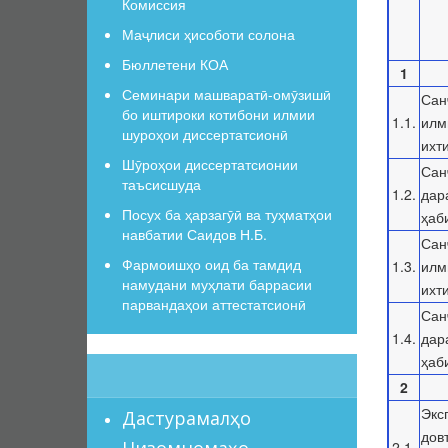
Комиссия
Маҷлиси ҳисоботи солона
Бюллетени КОА
1
Семинари машваратӣ-омӯзишӣ
Сан
бо иштироки котибони илмии
1.1.
илм
шуроҳои диссертатсионӣ
ихт
Шӯроҳои диссертатсионии
Сан
таъсисшуда
1.2.
дар
Посух ба ҳарзагӯӣ ва туҳматҳои
ҳаб
навбатии Саидов Н.Б.
Сан
Фармоишҳо оид ба тамдид
1.3.
илм
намудани муҳлати баррасии
ихт
парвандаҳои аттестатсионӣ
Сан
1.4.
дар
ҳаб
2
Экс
Дастурамалҳо
дов
Низомномаҳо
2.1.