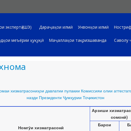
и экспертӣ (ШЭ)
Дараҷаҳои илмӣ
Унвонҳои илмӣ
Ностриф
дҳои меъёрии ҳуқуқӣ
Маҷаллаҳои тақризшаванда
Саволу 
хнома
омаи хизматрасониҳои давлатии пулакии Комиссияи олии аттестат
назди Президенти Ҷумҳурии Тоҷикистон
Арзиши хизматрас
сомонӣ)
Барои
Б
Номгӯи хизматрасонӣ