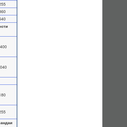
255
360
540
ости
8400
5040
180
255
вандаи