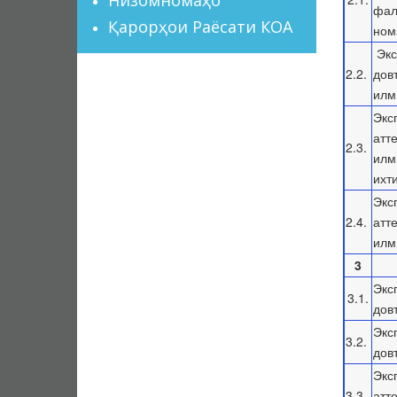
фал
Қарорҳои Раёсати КОА
ном
Экс
2.2.
дов
илм
Экс
атт
2.3.
илм
ихт
Экс
2.4.
атт
илм
3
Экс
3.1.
дов
Экс
3.2.
дов
Экс
3.3.
атт