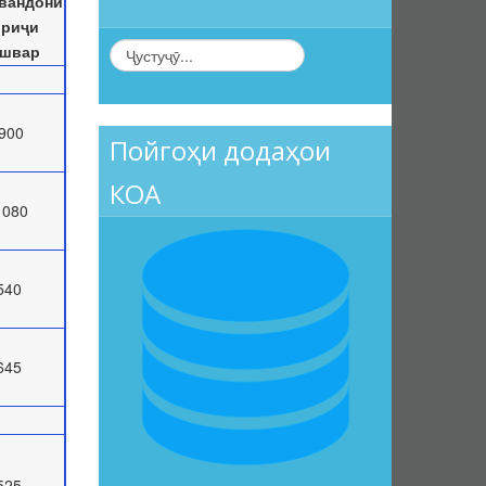
вандони
ориҷи
ишвар
900
Пойгоҳи додаҳои
КОА
1080
540
645
525