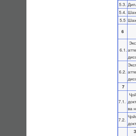
5.3.
Дип
5.4.
Шаҳ
5.5
Шаҳ
6
Экс
6.1.
атт
дис
Экс
6.2.
атт
дис
7
Ҷой
7.1.
док
ва 
Ҷой
7.2.
док
Э