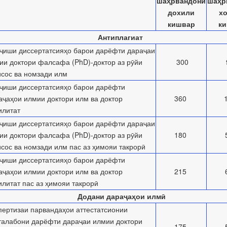
шаҳрвандони
шаҳр
дохили
х
кишвар
к
Антиплагиат
ҷиши диссертатсияҳо барои дарёфти дараҷаи
ии доктори фалсафа (PhD)-доктор аз рӯйи
300
исос ва номзади илм
ҷиши диссертатсияҳо барои дарёфти
аҷаҳои илмии доктори илм ва доктор
360
илитат
ҷиши диссертатсияҳо барои дарёфти дараҷаи
ии доктори фалсафа (PhD)-доктор аз рӯйи
180
исос ва номзади илм пас аз ҳимояи такрорӣ
ҷиши диссертатсияҳо барои дарёфти
аҷаҳои илмии доктори илм ва доктор
215
илитат пас аз ҳимояи такрорӣ
Додани дараҷаҳои илмӣ
пертизаи парвандаҳои аттестатсионии
талабони дарёфти дараҷаи илмии доктори
175