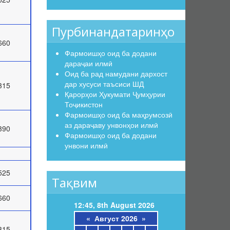
Пурбинандатаринҳо
660
Фармоишҳо оид ба додани
дараҷаи илмӣ
Оид ба рад намудани дархост
дар хусуси таъсиси ШД
315
Қарорҳои Ҳукумати Ҷумҳурии
Тоҷикистон
Фармоишҳо оид ба маҳрумсозӣ
аз дараҷаву унвонҳои илмӣ
390
Фармоишҳо оид ба додани
унвони илмӣ
525
Тақвим
660
12:45, 8th August 2026
«
Август 2026
»
315