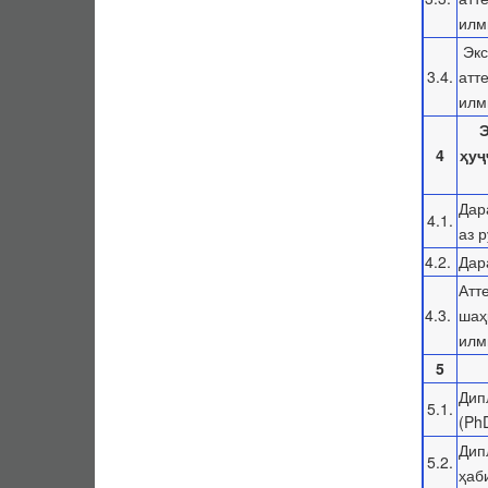
илм
Экс
3.4.
атт
илм
Э
4
ҳуҷ
Дар
4.1.
аз 
4.2.
Дар
Атт
4.3.
шаҳ
илм
5
Дип
5.1.
(Ph
Дип
5.2.
ҳаб