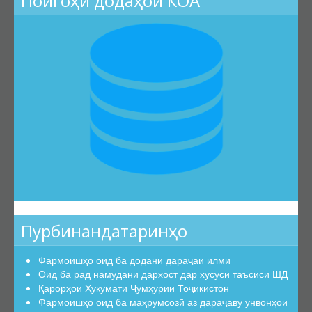
Пойгоҳи додаҳои КОА
Эътирофи баробарарзишии ҳуҷҷатҳо
Аттестатсияи такрорӣ
Шиносномаи ихтисосҳо
Бюллетени КОА
Санадҳои меъёрии ҳуқуқӣ
Конститутсияи ҶТ
Қонунҳои ҶТ
Амру фармонҳои Президенти ҶТ
Қарорҳои Ҳукумати ҶТ
Маҷаллаҳои тақризшаванда
Пурбинандатаринҳо
Маҷаллаҳои тақризшавандаи ҶТ
Қоидаҳои бақайдгирии маҷалла
Фармоишҳо оид ба додани дараҷаи илмӣ
Феҳристи муваққатии маҷаллаҳои тақризшаванда
Оид ба рад намудани дархост дар хусуси таъсиси ШД
Қарорҳои Ҳукумати Ҷумҳурии Тоҷикистон
Саволу ҷавобҳо
Фармоишҳо оид ба маҳрумсозӣ аз дараҷаву унвонҳои