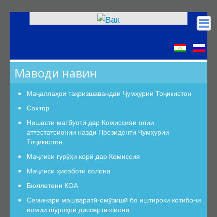
Асосӣ
КОА
Маводи навин
Низомномаҳо
Сохтор
Маҷаллаҳои тақризшавандаи Ҷумҳурии Тоҷикистон
Сохтор
Сохтор
Роҳбарият
Нишасти матбуотӣ дар Комиссияи олии
аттестатсионии назди Президенти Ҷумҳурии
Шуъбаи аттестатсионӣ
Тоҷикистон
Шуъбаҳои аттестатсионии илмӣ
Маҷлиси гурӯҳи корӣ дар Комиссия
Дастурамалҳои вазифавии кормандони шуъба
Маҷлиси ҳисоботи солона
Раёсат
Бюллетени КОА
Дастури Раёсат
Семинари машваратӣ-омӯзишӣ бо иштироки котибони
Аъзои Раёсат
илмии шуроҳои диссертатсионӣ