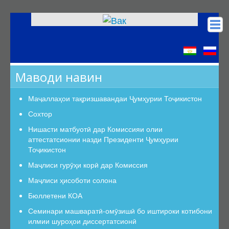
Асосӣ
КОА
Маводи навин
Низомномаҳо
Сохтор
Маҷаллаҳои тақризшавандаи Ҷумҳурии Тоҷикистон
Сохтор
Сохтор
Роҳбарият
Нишасти матбуотӣ дар Комиссияи олии
аттестатсионии назди Президенти Ҷумҳурии
Шуъбаи аттестатсионӣ
Тоҷикистон
Шуъбаҳои аттестатсионии илмӣ
Маҷлиси гурӯҳи корӣ дар Комиссия
Дастурамалҳои вазифавии кормандони шуъба
Маҷлиси ҳисоботи солона
Раёсат
Бюллетени КОА
Дастури Раёсат
Семинари машваратӣ-омӯзишӣ бо иштироки котибони
Аъзои Раёсат
илмии шуроҳои диссертатсионӣ