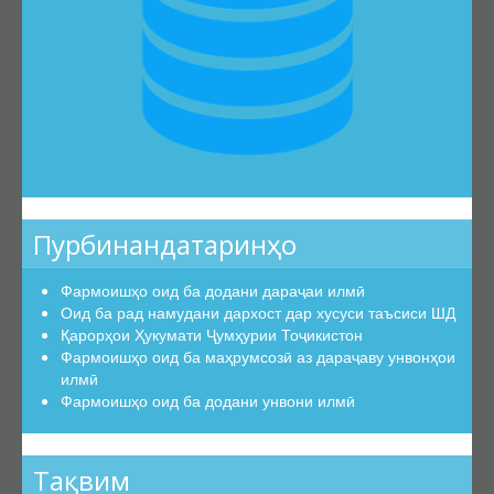
Эътирофи баробарарзишии ҳуҷҷатҳо
Аттестатсияи такрорӣ
Шиносномаи ихтисосҳо
Бюллетени КОА
Санадҳои меъёрии ҳуқуқӣ
Конститутсияи ҶТ
Қонунҳои ҶТ
Пурбинандатаринҳо
Амру фармонҳои Президенти ҶТ
Фармоишҳо оид ба додани дараҷаи илмӣ
Қарорҳои Ҳукумати ҶТ
Оид ба рад намудани дархост дар хусуси таъсиси ШД
Маҷаллаҳои тақризшаванда
Қарорҳои Ҳукумати Ҷумҳурии Тоҷикистон
Фармоишҳо оид ба маҳрумсозӣ аз дараҷаву унвонҳои
Маҷаллаҳои тақризшавандаи ҶТ
илмӣ
Қоидаҳои бақайдгирии маҷалла
Фармоишҳо оид ба додани унвони илмӣ
Феҳристи муваққатии маҷаллаҳои тақризшаванда
Саволу ҷавобҳо
Тақвим