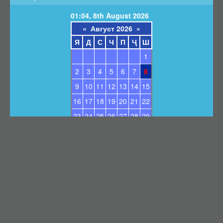
Барои унвонҷӯёни дараҷаҳои илмӣ
01:04, 8th August 2026
Барои довталабони унвонҳои илмӣ
«
Август 2026
»
Саволҳои маъмул
Я
Д
С
Ч
П
Ҷ
Ш
Навгонӣ
1
Маълумоти умумӣ
2
3
4
5
6
7
8
Эълонҳо оид ба ҳимояи диссертатсияҳо
9
10
11
12
13
14
15
Тамос
16
17
18
19
20
21
22
Суроғаи КОА
23
24
25
26
27
28
29
Қабули эълони ҳимоя
30
31
Нархнома
СОМОНАИ НАВ
© vak.tj 2026
Дар бораи мо
Сохтори сомона
Тамос