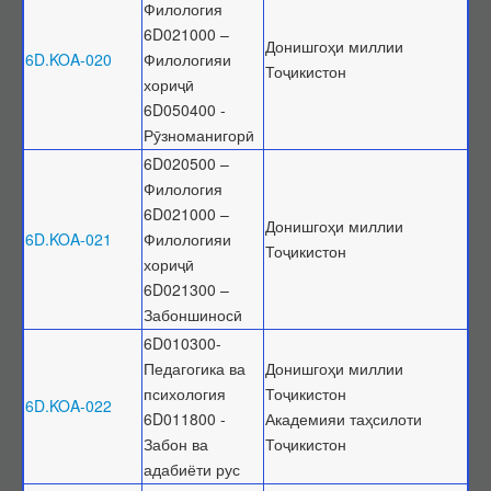
Филология
6D021000 –
Донишгоҳи миллии
6D.KOA-020
Филологияи
Тоҷикистон
хориҷӣ
6D050400 -
Рӯзноманигорӣ
6D020500 –
Филология
6D021000 –
Донишгоҳи миллии
6D.KOA-021
Филологияи
Тоҷикистон
хориҷӣ
6D021300 –
Забоншиносӣ
6D010300-
Педагогика ва
Донишгоҳи миллии
психология
Тоҷикистон
6D.KOA-022
6D011800 -
Академияи таҳсилоти
Забон ва
Тоҷикистон
адабиёти рус