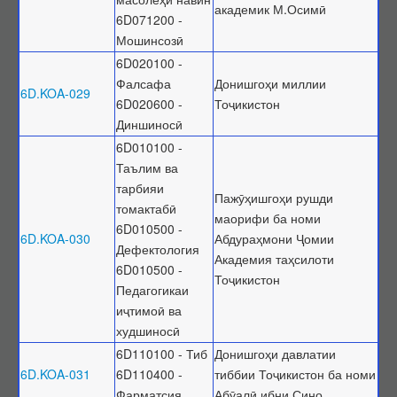
академик М.Осимӣ
6D071200 -
Мошинсозӣ
6D020100 -
Фалсафа
Донишгоҳи миллии
6D.KOA-029
6D020600 -
Тоҷикистон
Диншиносӣ
6D010100 -
Таълим ва
тарбияи
Пажӯҳишгоҳи рушди
томактабӣ
маорифи ба номи
6D010500 -
6D.KOA-030
Абдураҳмони Ҷомии
Дефектология
Академия таҳсилоти
6D010500 -
Тоҷикистон
Педагогикаи
иҷтимоӣ ва
худшиносӣ
6D110100 - Тиб
Донишгоҳи давлатии
6D.KOA-031
6D110400 -
тиббии Тоҷикистон ба номи
Фарматсия
Абӯалӣ ибни Сино