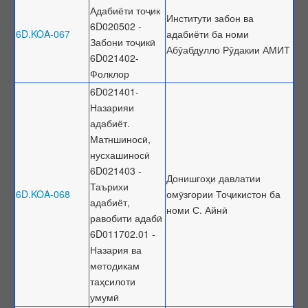
Адабиёти тоҷик
Институти забон ва
6D020502 -
6D.KOA-067
адабиёти ба номи
Забони тоҷикӣ
Абӯабдулло Рӯдакии АМИТ
6D021402-
Фолклор
6D021401-
Назарияи
адабиёт.
Матншиносӣ,
нусхашиносӣ
6D021403 -
Донишгоҳи давлатии
Таърихи
6D.KOA-068
омӯзгории Тоҷикистон ба
адабиёт,
номи С. Айнӣ
равобити адабӣ
6D011702.01 -
Назария ва
методикам
таҳсилоти
умумӣ