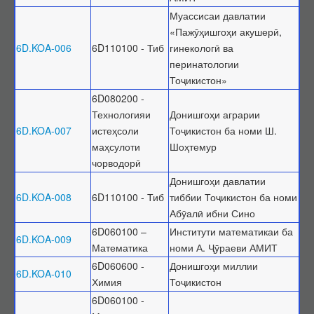
Фармоишҳо дар бораи рад ва бозхонд кардани диссертатсия
Муассисаи давлатии
оид ба дарёфти дараҷаи илмӣ
«Пажӯҳишгоҳи акушерӣ,
6D.KOA-006
6D110100 - Тиб
гинекологӣ ва
Санадҳои номенклатурӣ
перинатологии
Номенклатураи ихтисосҳои илмӣ
Тоҷикистон»
Таснифоти PhD
6D080200 -
Технологияи
Донишгоҳи аграрии
Феҳристи мувофиқати байни таснифотҳо
6D.KOA-007
истеҳсоли
Тоҷикистон ба номи Ш.
Унвонҳои илмӣ
маҳсулоти
Шоҳтемур
Тартиби додани дараҷа ва унвонҳои илмӣ
чорводорӣ
Феҳристи ҳуҷҷатҳои унвони илмӣ
Донишгоҳи давлатии
6D.KOA-008
6D110100 - Тиб
тиббии Тоҷикистон ба номи
Фармоишҳо оид ба додани унвони илмӣ
Абӯалӣ ибни Сино
Рӯйхати ихтисосҳои унвонҳои илмӣ
6D060100 –
Институти математикаи ба
6D.KOA-009
Фармоишҳо маҳрумсозии унвони илмӣ
Математика
номи А. Ҷӯраеви АМИТ
6D060600 -
Донишгоҳи миллии
Фармоишҳо дар бораи рад ва бозхонд кардани дархостнома оид
6D.KOA-010
Химия
Тоҷикистон
ба дарёфти унвони илмӣ
6D060100 -
Нострификатсия, аттестатсияи такрорӣ