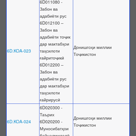
6D011080 -
Забон ва
адабиёти рус
6D012100 –
Забон ва
адабиёти тоҷик
дар мактабҳои
Донишгоҳи миллии
6D.KOA-023
таҳсилоти
Тоҷикистон
ғайритоҷикӣ
6D012200 –
Забон ва
адабиёти рус
дар мактабҳои
таҳсилоти
ғайрирусӣ
6D020300 -
Таърих
Донишгоҳи миллии
6D.KOA-024
6D020200 -
Тоҷикистон
Муносибатҳои
байналмилалӣ