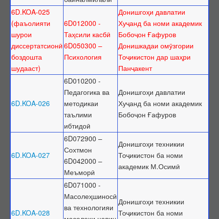
6D.KOA-025
Донишгоҳи давлатии
(фаъолияти
6D012000 -
Хуҷанд ба номи академик
шурои
Таҳсили касбӣ
Бобоҷон Ғафуров
диссертатсионӣ
6D050300 –
Донишкадаи омӯзгории
боздошта
Психология
Тоҷикистон дар шаҳри
шудааст)
Панҷакент
6D010200 -
Педагогика ва
Донишгоҳи давлатии
6D.KOA-026
методикаи
Хуҷанд ба номи академик
таълими
Бобоҷон Ғафуров
ибтидоӣ
6D072900 –
Донишгоҳи техникии
Сохтмон
6D.KOA-027
Тоҷикистон ба номи
6D042000 –
академик М.Осимӣ
Меъморӣ
6D071000 -
Масолеҳшиносӣ
Донишгоҳи техникии
ва технологияи
6D.KOA-028
Тоҷикистон ба номи
масолеҳи навин