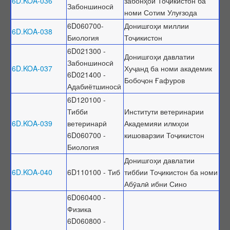
6D.KOA-036
забонҳои Тоҷикистон ба
Забоншиносӣ
номи Сотим Улуғзода
6D060700-
Донишгоҳи миллии
6D.KOA-038
Биология
Тоҷикистон
6D021300 -
Донишгоҳи давлатии
Забоншиносӣ
6D.KOA-037
Хуҷанд ба номи академик
6D021400 -
Бобоҷон Ғафуров
Адабиётшиносӣ
6D120100 -
Тибби
Институти ветеринарии
6D.KOA-039
ветеринарӣ
Академияи илмҳои
6D060700 -
кишоварзии Тоҷикистон
Биология
Донишгоҳи давлатии
6D.KOA-040
6D110100 - Тиб
тиббии Тоҷикистон ба номи
Абӯалӣ ибни Сино
6D060400 -
Физика
6D060800 -