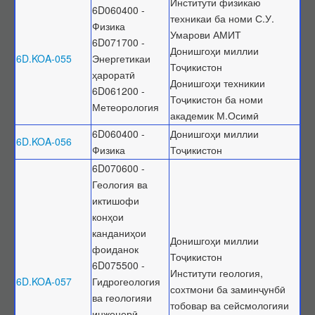
Институти физикаю
6D060400 -
техникаи ба номи С.У.
Физика
Умарови АМИТ
6D071700 -
Донишгоҳи миллии
6D.KOA-055
Энергетикаи
Тоҷикистон
ҳароратӣ
Донишгоҳи техникии
6D061200 -
Тоҷикистон ба номи
Метеорология
академик М.Осимӣ
6D060400 -
Донишгоҳи миллии
6D.KOA-056
Физика
Тоҷикистон
6D070600 -
Геология ва
иктишофи
конҳои
канданиҳои
Донишгоҳи миллии
фоиданок
Тоҷикистон
6D075500 -
Институти геология,
6D.KOA-057
Гидрогеология
сохтмони ба заминҷунбӣ
ва геологияи
тобовар ва сейсмологияи
инженерӣ