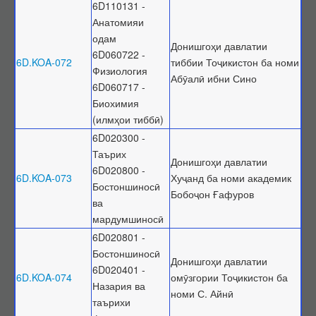
6D110131 -
Анатомияи
одам
Донишгоҳи давлатии
6D060722 -
6D.KOA-072
тиббии Тоҷикистон ба номи
Физиология
Абӯалӣ ибни Сино
6D060717 -
Биохимия
(илмҳои тиббӣ)
6D020300 -
Таърих
Донишгоҳи давлатии
6D020800 -
6D.KOA-073
Хуҷанд ба номи академик
Бостоншиносӣ
Бобоҷон Ғафуров
ва
мардумшиносӣ
6D020801 -
Бостоншиносӣ
Донишгоҳи давлатии
6D020401 -
6D.KOA-074
омӯзгории Тоҷикистон ба
Назария ва
номи С. Айнӣ
таърихи