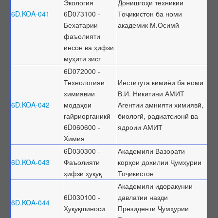
Экология
Донишгоҳи техникии
6D.KOA-041
6D073100 -
Тоҷикистон ба номи
Бехатарии
академик М.Осимӣ
фаъолияти
инсон ва ҳифзи
муҳити зист
6D072000 -
Технологияи
Института кимиёи ба номи
химиявии
В.И. Никитини АМИТ
6D.KOA-042
модаҳои
Агентии амнияти химиявӣ,
ғайриорганикӣ
биологӣ, радиатсионй ва
6D060600 -
ядроии АМИТ
Химия
6D030300 -
Академияи Вазорати
6D.KOA-043
Фаъолияти
корҳои дохилии Ҷумҳурии
ҳифзи ҳуқуқ
Тоҷикистон
Академияи идоракунии
6D030100 -
давлатии назди
6D.KOA-044
Ҳуқуқшиносӣ
Президенти Ҷумҳурии