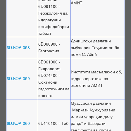
АМИТ
6D091100 -
Геоэкология ва
идоракунии
истифодабарии
табиат
Донишгоҳи давлатии
6D060900 -
6D.KOA-058
омӯзгории Тоҷикистон ба
География
номи С. Айнӣ
6D061000 -
Гидрология
Институти масъалаҳои об,
6D074400 -
6D.KOA-059
гидроэнергетика ва
Сохтмони
экологияи АМИТ
гидротехникӣ ва
иншоот
Муассисаи давлатии
"Маркази Ҷумҳуриявии
илмии ҷарроҳии дилу
6D.KOA-060
6D110100 - Тиб
рагҳо"-и Вазорати
тандурустӣ ва ҳифзи