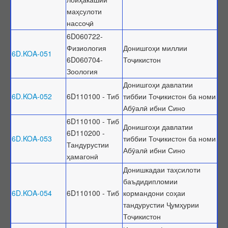
маҳсулоти
нассоҷӣ
6D060722-
Физиология
Донишгоҳи миллии
6D.KOA-051
6D060704-
Тоҷикистон
Зоология
Донишгоҳи давлатии
6D.KOA-052
6D110100 - Тиб
тиббии Тоҷикистон ба номи
Абӯалӣ ибни Сино
6D110100 - Тиб
Донишгоҳи давлатии
6D110200 -
6D.KOA-053
тиббии Тоҷикистон ба номи
Тандурустии
Абӯалӣ ибни Сино
ҳамагонӣ
Донишкадаи таҳсилоти
баъдидипломии
6D.KOA-054
6D110100 - Тиб
кормандони соҳаи
тандурустии Ҷумҳурии
Тоҷикистон