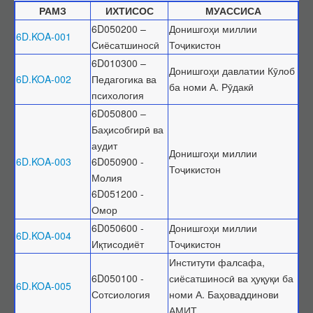
РАМЗ
ИХТИСОС
МУАССИСА
Ҳимояи якдаъфаина
6D050200 –
Донишгоҳи миллии
6D.KOA-001
Фармоишҳо оид ба боздоштани фаъолияти ШД
Сиёсатшиносӣ
Тоҷикистон
Фармоишҳо оид ба тамдиди фаъолияти ШД
6D010300 –
Донишгоҳи давлатии Кӯлоб
6D.KOA-002
Педагогика ва
Номгӯи ҳуҷҷатҳо оид ба тамдиди ШД
ба номи А. Рӯдакӣ
психология
Шӯроҳои экспертӣ (ШЭ)
6D050800 –
Низомнома
Баҳисобгирӣ ва
аудит
Шӯроҳои амалкунанда
Донишгоҳи миллии
6D.KOA-003
6D050900 -
Тоҷикистон
Тағйирот дар ҳайати ШЭ
Молия
Иттилоот аз ШЭ
6D051200 -
Омор
Дараҷаҳои илмӣ
6D050600 -
Донишгоҳи миллии
Тартиби додани дараҷа ва унвонҳои илмӣ
6D.KOA-004
Иқтисодиёт
Тоҷикистон
Феҳристи ҳуҷҷатҳои дараҷаи илмӣ
Институти фалсафа,
Фармоишҳо оид ба додани дараҷаи илмӣ
6D050100 -
сиёсатшиносӣ ва ҳуқуқи ба
6D.KOA-005
Сотсиология
номи А. Баҳоваддинови
Фармоишҳо оид ба маҳрумсозии дараҷаи илмӣ
АМИТ