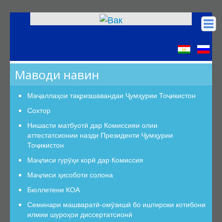
Асосӣ
КОА
Маводи навин
Низомномаҳо
Сохтор
Маҷаллаҳои тақризшавандаи Ҷумҳурии Тоҷикистон
Сохтор
Сохтор
Роҳбарият
Нишасти матбуотӣ дар Комиссияи олии
аттестатсионии назди Президенти Ҷумҳурии
Шуъбаи аттестатсионӣ
Тоҷикистон
Шуъбаҳои аттестатсионии илмӣ
Маҷлиси гурӯҳи корӣ дар Комиссия
Дастурамалҳои вазифавии кормандони шуъба
Маҷлиси ҳисоботи солона
Раёсат
Бюллетени КОА
Дастури Раёсат
Семинари машваратӣ-омӯзишӣ бо иштироки котибони
Аъзои Раёсат
илмии шуроҳои диссертатсионӣ