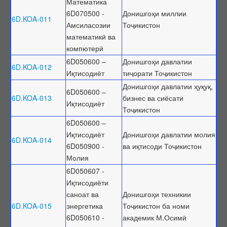
Математика
Эътирофи баробарарзишии ҳуҷҷатҳо
6D070500 -
Донишгоҳи миллии
6D.KOA-011
Амсиласозии
Тоҷикистон
Аттестатсияи такрорӣ
математикӣ ва
Шиносномаи ихтисосҳо
компютерӣ
Бюллетени КОА
6D050600 –
Донишгоҳи давлатии
6D.KOA-012
Иқтисодиёт
тиҷорати Тоҷикистон
Санадҳои меъёрии ҳуқуқӣ
Донишгоҳи давлатии ҳуқуқ,
Конститутсияи ҶТ
6D050600 –
6D.KOA-013
бизнес ва сиёсати
Иқтисодиёт
Қонунҳои ҶТ
Тоҷикистон
Амру фармонҳои Президенти ҶТ
6D050600 –
Иқтисодиёт
Донишгоҳи давлатии молия
Қарорҳои Ҳукумати ҶТ
6D.KOA-014
6D050900 -
ва иқтисоди Тоҷикистон
Маҷаллаҳои тақризшаванда
Молия
Маҷаллаҳои тақризшавандаи ҶТ
6D050607 -
Иқтисодиёти
Қоидаҳои бақайдгирии маҷалла
саноат ва
Донишгоҳи техникии
Феҳристи муваққатии маҷаллаҳои тақризшаванда
6D.KOA-015
энергетика
Тоҷикистон ба номи
Саволу ҷавобҳо
6D050610 -
академик М.Осимӣ