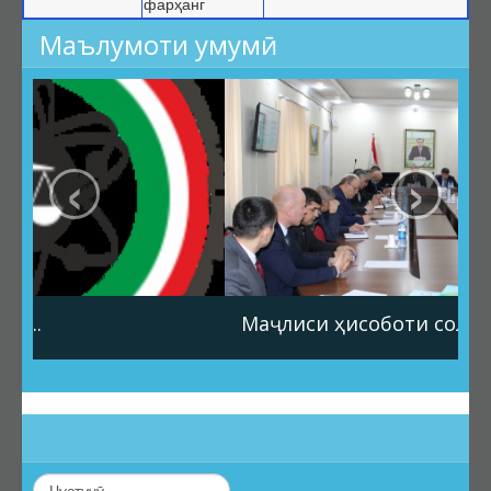
фарҳанг
Маълумоти умумӣ
‹
›
Маҷлиси ҳисоботи солона...