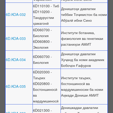
6D110100 - Тиб
Донишгоҳи давлатии
6D110200 -
6D.KOA-032
тиббии Тоҷикистон ба номи
Тандурустии
Абӯалӣ ибни Сино
ҳамагонӣ
6D060700 -
Институти ботаника,
Биология
6D.KOA-033
физиология ва генетикаи
6D060800 -
растаниҳои АМИТ
Экология
Донишгоҳи давлатии
6D060700 -
6D.KOA-034
Хуҷанд ба номи академик
Биология
Бобоҷон Ғафуров
6D020300 -
Таърих
Институти таърих,
6D020800 -
бостоншиносӣ ва
6D.KOA-035
Бостоншиносӣ
мардумшиносии ба номи
ва
Аҳмади Дониши АМИТ
мардумшиносӣ
Донишкадаи давлатии
6D021300 -