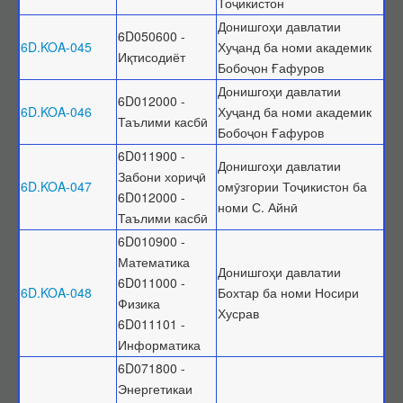
Тоҷикистон
Донишгоҳи давлатии
6D050600 -
6D.KOA-045
Хуҷанд ба номи академик
Иқтисодиёт
Бобоҷон Ғафуров
Донишгоҳи давлатии
6D012000 -
6D.KOA-046
Хуҷанд ба номи академик
Таълими касбӣ
Бобоҷон Ғафуров
6D011900 -
Донишгоҳи давлатии
Забони хориҷӣ
6D.KOA-047
омӯзгории Тоҷикистон ба
6D012000 -
номи С. Айнӣ
Таълими касбӣ
6D010900 -
Математика
Донишгоҳи давлатии
6D011000 -
6D.KOA-048
Бохтар ба номи Носири
Физика
Хусрав
6D011101 -
Информатика
6D071800 -
Энергетикаи