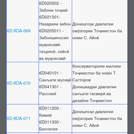
6D020502 -
Забони тоҷикӣ
6D021301-
Назарияи забон
Донишгоҳи давлатии
6D.KOA-069
6D0205011 -
омӯзгории Тоҷикистон ба
Забоншиносии
номи С. Айнӣ
муқоисавӣ-
таърихӣ, сиёсӣ
ва муқоисавӣ
Консерваторияи миллии
6D040101 -
Тоҷикистон ба номи Т.
Санъати мусиқӣ
Сатторов
6D.KOA-070
6D041301 -
Донишкадаи давлатии
Рассомӣ
санъати тасвирӣ ва
дизайни Тоҷикистон
6D011200 -
Донишгоҳи давлатии
Кимиё
6D.KOA-071
омӯзгории Тоҷикистон ба
6D011300 -
номи С. Айнӣ
Биология