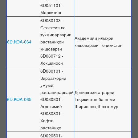
6D051101 -
Маркетинг
6D080103 -
Селексия ва
тухмипарварии
Академияи илмҳои
6D.KOA-064
растаниҳои
кишоварзии Тоҷикистон
кишоварзӣ
6D060712 -
Хокшиносӣ
6D080101 -
Зироаткории
умумӣ,
растанипарварӣ
Донишгоҳи аграрии
6D.KOA-065
6D080801 -
Тоҷикистон ба номи
Агрокимиё
Шириншоҳ Шоҳтемур
6D080801 -
Ҳифзи
растаниҳо
6D020501-