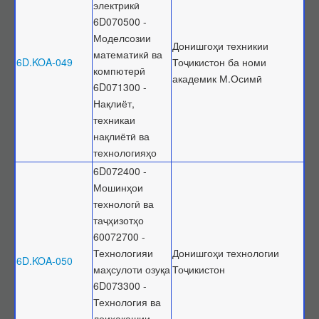
электрикӣ
6D070500 -
Моделсозии
Донишгоҳи техникии
математикӣ ва
6D.KOA-049
Тоҷикистон ба номи
компютерӣ
академик М.Осимӣ
6D071300 -
Нақлиёт,
техникаи
нақлиётӣ ва
технологияҳо
6D072400 -
Мошинҳои
технологӣ ва
таҷҳизотҳо
60072700 -
Технологияи
Донишгоҳи технологии
6D.KOA-050
маҳсулоти озуқа
Тоҷикистон
6D073300 -
Технология ва
лоиҳакашии