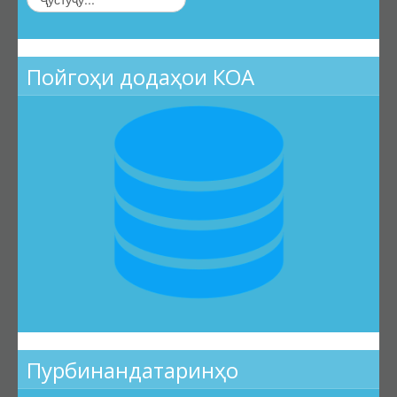
Пойгоҳи додаҳои КОА
Пурбинандатаринҳо