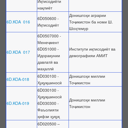
Иқтисодиёти
Барои унвонҷӯёни дараҷаҳои илмӣ
нақлиёт
Барои довталабони унвонҳои илмӣ
Донишгоҳи аграрии
6D050600 -
Саволҳои маъмул
6D.KOA
_
016
Тоҷикистон ба номи Ш.
Иқтисодиёт
Навгонӣ
Шоҳтемур
6D0507000 -
Маълумоти умумӣ
Менеҷмент
Эълонҳо оид ба ҳимояи диссертатсияҳо
6D051000 -
Институти иқтисодиёт ва
6D.KOA
_
017
Тамос
Идоракунии
демографияи АМИТ
давлатӣ ва
Суроғаи КОА
маҳаллӣ
Қабули эълони ҳимоя
6D030100 -
Донишгоҳи миллии
6D.KOA-018
Нархнома
Ҳуқуқшиносӣ
Тоҷикистон
СОМОНАИ НАВ
6D030100 -
Ҳуқуқшиносӣ
Донишгоҳи миллии
6D.KOA-019
6D030300 -
Тоҷикистон
Фаъолияти
ҳифзи ҳуқуқ
6D020500 –