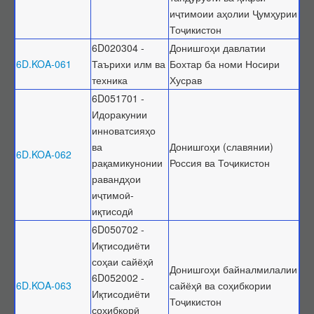
иҷтимоии аҳолии Ҷумҳурии
Тоҷикистон
6D020304 -
Донишгоҳи давлатии
6D.KOA-061
Таърихи илм ва
Бохтар ба номи Носири
техника
Хусрав
6D051701 -
Идоракунии
инноватсияҳо
ва
Донишгоҳи (славянии)
6D.KOA-062
рақамикунонии
Россия ва Тоҷикистон
равандҳои
иҷтимоӣ-
иқтисодӣ
6D050702 -
Иқтисодиёти
соҳаи сайёҳӣ
Донишгоҳи байналмилалии
6D052002 -
6D.KOA-063
сайёҳӣ ва соҳибкории
Иқтисодиёти
Тоҷикистон
соҳибкорӣ