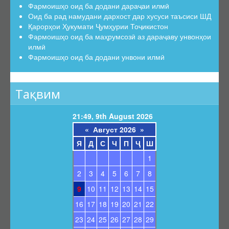
Фармоишҳо оид ба додани дараҷаи илмӣ
Оид ба рад намудани дархост дар хусуси таъсиси ШД
Қарорҳои Ҳукумати Ҷумҳурии Тоҷикистон
Фармоишҳо оид ба маҳрумсозӣ аз дараҷаву унвонҳои
илмӣ
Фармоишҳо оид ба додани унвони илмӣ
Тақвим
21:49, 9th August 2026
«
Август 2026
»
Я
Д
С
Ч
П
Ҷ
Ш
1
2
3
4
5
6
7
8
9
10
11
12
13
14
15
16
17
18
19
20
21
22
23
24
25
26
27
28
29