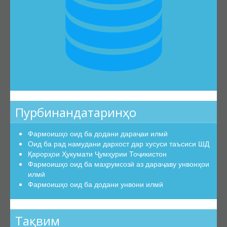
Эътирофи баробарарзишии ҳуҷҷатҳо
Аттестатсияи такрорӣ
Шиносномаи ихтисосҳо
Бюллетени КОА
Санадҳои меъёрии ҳуқуқӣ
Конститутсияи ҶТ
Қонунҳои ҶТ
Пурбинандатаринҳо
Амру фармонҳои Президенти ҶТ
Фармоишҳо оид ба додани дараҷаи илмӣ
Қарорҳои Ҳукумати ҶТ
Оид ба рад намудани дархост дар хусуси таъсиси ШД
Маҷаллаҳои тақризшаванда
Қарорҳои Ҳукумати Ҷумҳурии Тоҷикистон
Фармоишҳо оид ба маҳрумсозӣ аз дараҷаву унвонҳои
Маҷаллаҳои тақризшавандаи ҶТ
илмӣ
Қоидаҳои бақайдгирии маҷалла
Фармоишҳо оид ба додани унвони илмӣ
Феҳристи муваққатии маҷаллаҳои тақризшаванда
Саволу ҷавобҳо
Тақвим