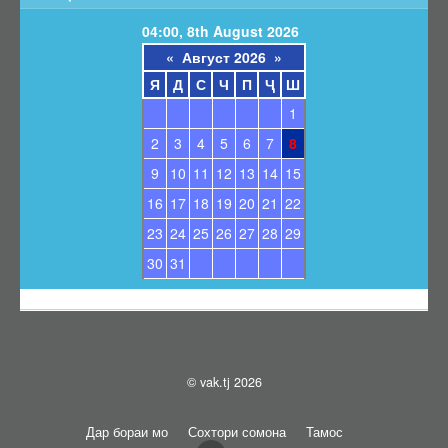
Барои унвонҷӯёни дараҷаҳои илмӣ
04:00, 8th August 2026
Барои довталабони унвонҳои илмӣ
«
Август 2026
»
Саволҳои маъмул
Я
Д
С
Ч
П
Ҷ
Ш
Навгонӣ
1
Маълумоти умумӣ
2
3
4
5
6
7
8
Эълонҳо оид ба ҳимояи диссертатсияҳо
9
10
11
12
13
14
15
Тамос
16
17
18
19
20
21
22
Суроғаи КОА
23
24
25
26
27
28
29
Қабули эълони ҳимоя
30
31
Нархнома
СОМОНАИ НАВ
© vak.tj 2026
Дар бораи мо
Сохтори сомона
Тамос