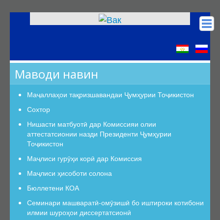
Асосӣ
КОА
Маводи навин
Низомномаҳо
Сохтор
Маҷаллаҳои тақризшавандаи Ҷумҳурии Тоҷикистон
Сохтор
Сохтор
Роҳбарият
Нишасти матбуотӣ дар Комиссияи олии
аттестатсионии назди Президенти Ҷумҳурии
Шуъбаи аттестатсионӣ
Тоҷикистон
Шуъбаҳои аттестатсионии илмӣ
Маҷлиси гурӯҳи корӣ дар Комиссия
Дастурамалҳои вазифавии кормандони шуъба
Маҷлиси ҳисоботи солона
Раёсат
Бюллетени КОА
Дастури Раёсат
Семинари машваратӣ-омӯзишӣ бо иштироки котибони
Аъзои Раёсат
илмии шуроҳои диссертатсионӣ