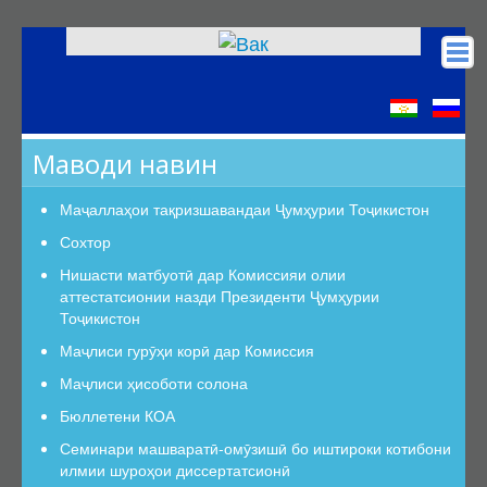
Асосӣ
КОА
Маводи навин
Низомномаҳо
Сохтор
Маҷаллаҳои тақризшавандаи Ҷумҳурии Тоҷикистон
Сохтор
Сохтор
Роҳбарият
Нишасти матбуотӣ дар Комиссияи олии
аттестатсионии назди Президенти Ҷумҳурии
Шуъбаи аттестатсионӣ
Тоҷикистон
Шуъбаҳои аттестатсионии илмӣ
Маҷлиси гурӯҳи корӣ дар Комиссия
Дастурамалҳои вазифавии кормандони шуъба
Маҷлиси ҳисоботи солона
Раёсат
Бюллетени КОА
Дастури Раёсат
Семинари машваратӣ-омӯзишӣ бо иштироки котибони
Аъзои Раёсат
илмии шуроҳои диссертатсионӣ