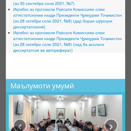
(аз 30 сентябри соли 2021, №7)
Ҳимояи якдаъфаина
Иқтибос аз протоколи Раёсати Комиссияи олии
аттестатсионии назди Президенти Ҷумҳурии Тоҷикистон
Фармоишҳо оид ба боздоштани фаъолияти ШД
(аз 28 октябри соли 2021, №8) (дар бораи шӯроҳои
Фармоишҳо оид ба тамдиди фаъолияти ШД
диссертатсионӣ)
Иқтибос аз протоколи Раёсати Комиссияи олии
Номгӯи ҳуҷҷатҳо оид ба тамдиди ШД
аттестатсионии назди Президенти Ҷумҳурии Тоҷикистон
Шӯроҳои экспертӣ (ШЭ)
(аз 28 октябри соли 2021, №8) (оид ба асолати
диссертатсия ва автореферат)
Низомнома
Шӯроҳои амалкунанда
Тағйирот дар ҳайати ШЭ
Иттилоот аз ШЭ
Маълумоти умумӣ
Дараҷаҳои илмӣ
Тартиби додани дараҷа ва унвонҳои илмӣ
Феҳристи ҳуҷҷатҳои дараҷаи илмӣ
‹
›
Фармоишҳо оид ба додани дараҷаи илмӣ
Фармоишҳо оид ба маҳрумсозии дараҷаи илмӣ