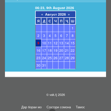
Барои унвонҷӯёни дараҷаҳои илмӣ
06:23, 9th August 2026
Барои довталабони унвонҳои илмӣ
«
Август 2026
»
Саволҳои маъмул
Я
Д
С
Ч
П
Ҷ
Ш
Навгонӣ
1
Маълумоти умумӣ
2
3
4
5
6
7
8
Эълонҳо оид ба ҳимояи диссертатсияҳо
9
10
11
12
13
14
15
Тамос
16
17
18
19
20
21
22
Суроғаи КОА
23
24
25
26
27
28
29
Қабули эълони ҳимоя
30
31
Нархнома
СОМОНАИ НАВ
© vak.tj 2026
Дар бораи мо
Сохтори сомона
Тамос