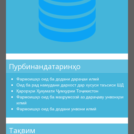
Эътирофи баробарарзишии ҳуҷҷатҳо
Аттестатсияи такрорӣ
Шиносномаи ихтисосҳо
Бюллетени КОА
Санадҳои меъёрии ҳуқуқӣ
Конститутсияи ҶТ
Қонунҳои ҶТ
Пурбинандатаринҳо
Амру фармонҳои Президенти ҶТ
Фармоишҳо оид ба додани дараҷаи илмӣ
Қарорҳои Ҳукумати ҶТ
Оид ба рад намудани дархост дар хусуси таъсиси ШД
Маҷаллаҳои тақризшаванда
Қарорҳои Ҳукумати Ҷумҳурии Тоҷикистон
Фармоишҳо оид ба маҳрумсозӣ аз дараҷаву унвонҳои
Маҷаллаҳои тақризшавандаи ҶТ
илмӣ
Қоидаҳои бақайдгирии маҷалла
Фармоишҳо оид ба додани унвони илмӣ
Феҳристи муваққатии маҷаллаҳои тақризшаванда
Саволу ҷавобҳо
Тақвим